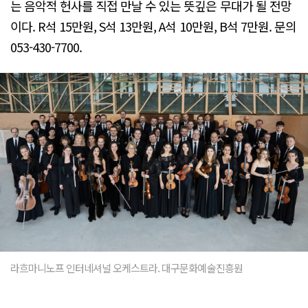
는 음악적 헌사를 직접 만날 수 있는 뜻깊은 무대가 될 전망
이다. R석 15만원, S석 13만원, A석 10만원, B석 7만원. 문의
053-430-7700.
라흐마니노프 인터네셔널 오케스트라. 대구문화예술진흥원