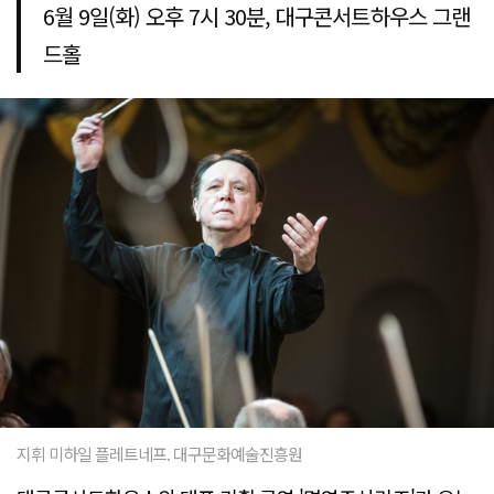
6월 9일(화) 오후 7시 30분, 대구콘서트하우스 그랜
드홀
지휘 미하일 플레트네프. 대구문화예술진흥원