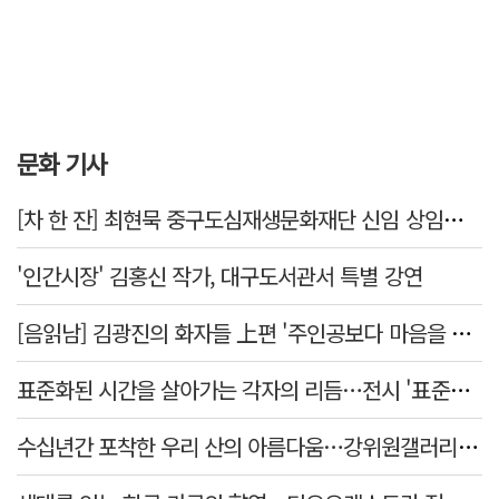
문화 기사
[차 한 잔] 최현묵 중구도심재생문화재단 신임 상임이사 "서문시장·경상감영 등 지역 자원 활용…문화의 일상화"
'인간시장' 김홍신 작가, 대구도서관서 특별 강연
[음읽남] 김광진의 화자들 上편 '주인공보다 마음을 쓴 사람'
표준화된 시간을 살아가는 각자의 리듬…전시 '표준시차'
수십년간 포착한 우리 산의 아름다움…강위원갤러리 '팔공·지리展' 개최