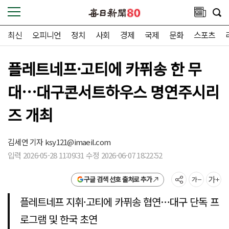
최신
오피니언
정치
사회
경제
국제
문화
스포츠
플레트네프·고티에 카퓌송 한 무
대…대구콘서트하우스 명연주시리
즈 개최
김세연 기자
ksy121@imaeil.com
입력 2026-05-28 11:09:31 수정 2026-06-07 18:22:52
구글 검색 선호 출처로 추가
플레트네프 지휘·고티에 카퓌송 협연…대구 단독 프
로그램 및 한국 초연