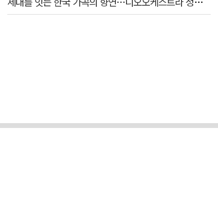
세대를 잇는 한국 가곡의 향연…디오오케스트라 정기연주회 '노래의 날개 위에'