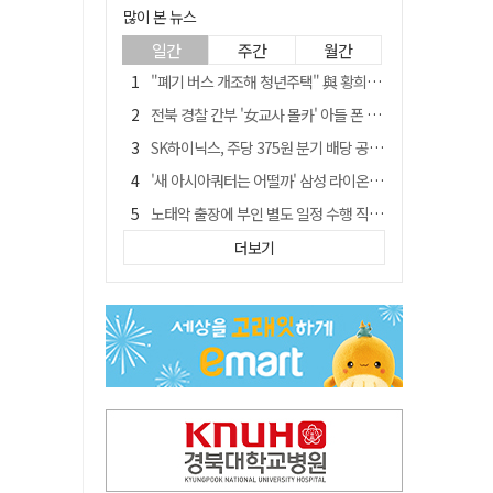
많이 본 뉴스
일간
주간
월간
"폐기 버스 개조해 청년주택" 與 황희…'딸 학비는 年 4200만원'
전북 경찰 간부 '女교사 몰카' 아들 폰 부수고…"처벌 못하는 사안" 내부망에 글
SK하이닉스, 주당 375원 분기 배당 공시…"3분기 중 주주환원 방안 확정"
'새 아시아쿼터는 어떨까' 삼성 라이온즈, 새 얼굴 투수 미야모리 영입
노태악 출장에 부인 별도 일정 수행 직원도…보고서엔 '공식일정 참석'
'외도 의심' 아내 화장실에 묶고 불에 달군 공구로 고문…남편 검거
더보기
박권현 청도군수, '햇빛 연금 사업' 공약 시동걸어
통합 고속철 할인 '반짝 3년'…이후 요금 도로 오른다?
한국 축구, 심판 성접대 경기서 '무패'…당시 올림픽 감독은 홍명보 [영상]
경찰, 9월 초부터 상피제 전격 실시…가족 사건 수사 못해