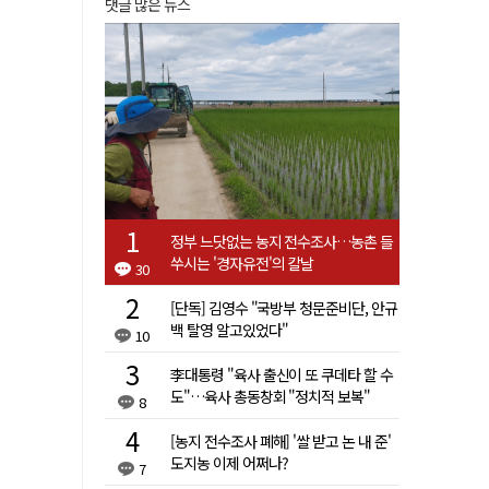
댓글 많은 뉴스
정부 느닷없는 농지 전수조사…농촌 들
쑤시는 '경자유전'의 칼날
30
[단독] 김영수 "국방부 청문준비단, 안규
백 탈영 알고있었다"
10
李대통령 "육사 출신이 또 쿠데타 할 수
도"…육사 총동창회 "정치적 보복"
8
[농지 전수조사 폐해] '쌀 받고 논 내 준'
도지농 이제 어쩌나?
7