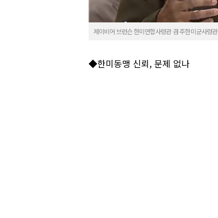
제이비어 브런슨 한미연합사령관 겸 주한미군사령관
◆한미동맹 신뢰, 문제 없나