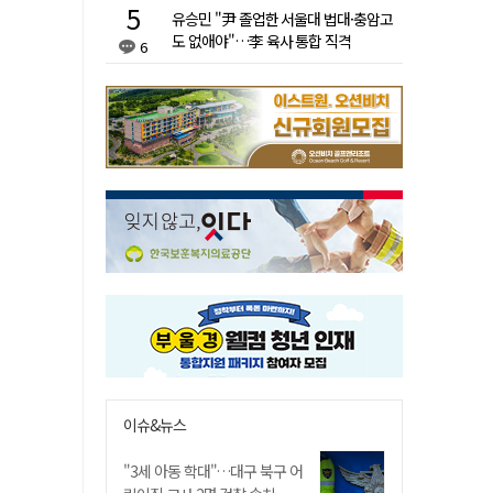
유승민 "尹 졸업한 서울대 법대·충암고
도 없애야"…李 육사 통합 직격
6
이슈&뉴스
"3세 아동 학대"…대구 북구 어