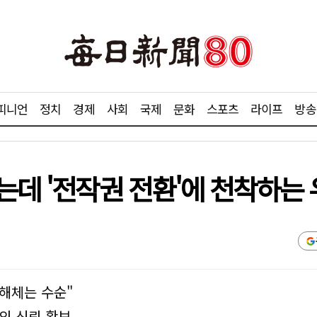
피니언
정치
경제
사회
국제
문화
스포츠
라이프
방송
는데 '전작권 전환'에 천착하는
 해체는 수순"
의 신뢰 확보