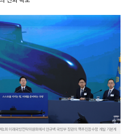
린 제1회 미래국방전략위원회에서 안규백 국방부 장관의 핵추진잠수함 개발 기본계