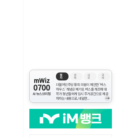
정
경
사
국
치
제
회
제
mWiz
0700
더불어민주당 황희 의원이 제안한 '버스
하우스' 개념은 폐기된 버스를 개조해 대
AI 뉴스브리핑
학가 청년들에게 임시 주거공간으로 제공
→
하자는 내용으로, 네덜란...