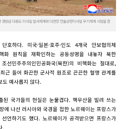
한 경량급 다용도 미사일 발사체계와 다연장 전술순항미사일 무기체계 시험을 참
단호하다. 미국·일본·호주·인도 4개국 안보협의체
의 비핵화 원칙을 재확인하는 공동성명을 내놓자 북한
 조선민주주의인민공화국(북한)의 비핵화는 절대로,
 최근 들어 화끈한 군사적 원조로 끈끈한 혈맹 관계를
보도 예사롭지 않다.
출된 국가들의 현실은 눈물겹다. 핵우산을 빌려 쓰는
무장에 나선 러시아와 국경을 접한 노르웨이는 프랑스가
 선언하기도 했다. 노르웨이가 공격받으면 프랑스가
.