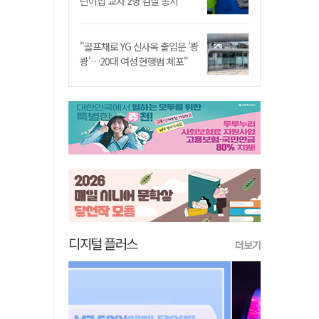
린이집 교사 2명 검찰 송치
"골프채로 YG 신사옥 출입문 '쾅
쾅'…20대 여성 현행범 체포"
디지털 플러스
더보기