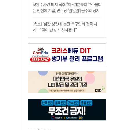
보완수사권 폐지 직후 "야~기분좋다"?…불타
는 민심에 기름, 민주당 '말말말'[금주의 정치
舌전]
[속보] '심판 성접대' 논란 축구협회 결국 사
과…"깊이 반성, 쇄신하겠다"