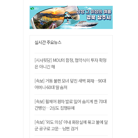
실시간 주요뉴스
[시사뒷담] MOU의 함정, 협약식이 투자 확정
은 아니긴 해
[속보] 거동 불편 모녀 덮친 새벽 화재…90대
어머니·60대 딸 숨져
[속보] 휠체어 환자 발로 밀어 숨지게 한 70대
간병인…2심도 집행유예
[속보] '외도 의심' 아내 화장실에 묶고 불에 달
군 공구로 고문…남편 검거