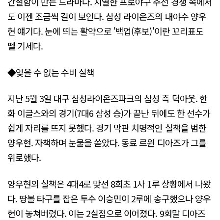
간절함이 만든 드라마다. 치열한 프로야구 주전 경쟁 속에서
도 이젠 조금씩 길이 보인다. 삼성 라이온즈의 내야수 양우
현 얘기다. 눈에 띄는 활약으로 '백업(후보)'이란 꼬리표도
뗄 기세다.
◆잊을 수 없는 수비 실책
지난 5월 3일 대구 삼성라이온즈파크의 삼성 측 덕아웃. 한
화 이글스와의 경기(7대6 삼성 승)가 끝난 뒤에도 한 선수가
쉽게 자리를 뜨지 못했다. 경기 막판 치명적인 실책을 범한
양우현. 자책하며 눈물을 쏟았다. 동료 르윈 디아즈가 그를
위로했다.
양우현의 실책은 4대4로 맞선 8회초 1사 1루 상황에서 나왔
다. 땅볼 타구를 잡은 투수 이승민이 2루에 송구했으나 양우
현이 놓쳐버렸다. 이는 2실점으로 이어졌다. 9회말 디아즈