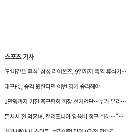
스포츠 기사
'단비같은 휴식' 삼성 라이온즈, 9일까지 폭염 휴식기에 재정비
대구FC, 승격 원한다면 이번 경기 승리해야
2만명까지 커진 축구협회 회장 선거인단…누가 유리할까
돈치치 전 약혼녀, 캘리포니아 양육비 청구 취하…"합의로 해결"
실카 베이·시 스위트, 브라이턴 마일 9파전 맞대결