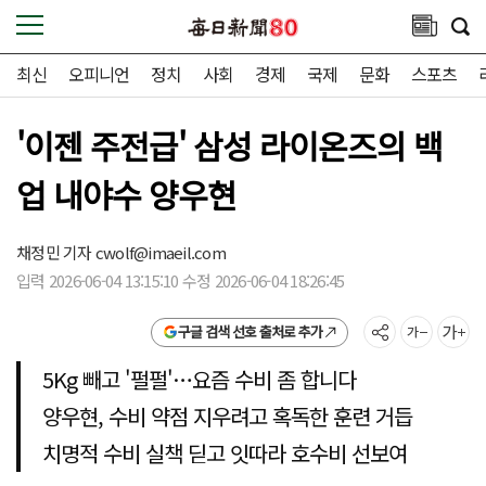
최신
오피니언
정치
사회
경제
국제
문화
스포츠
'이젠 주전급' 삼성 라이온즈의 백
업 내야수 양우현
채정민 기자
cwolf@imaeil.com
입력 2026-06-04 13:15:10 수정 2026-06-04 18:26:45
구글 검색 선호 출처로 추가
5Kg 빼고 '펄펄'…요즘 수비 좀 합니다
양우현, 수비 약점 지우려고 혹독한 훈련 거듭
치명적 수비 실책 딛고 잇따라 호수비 선보여