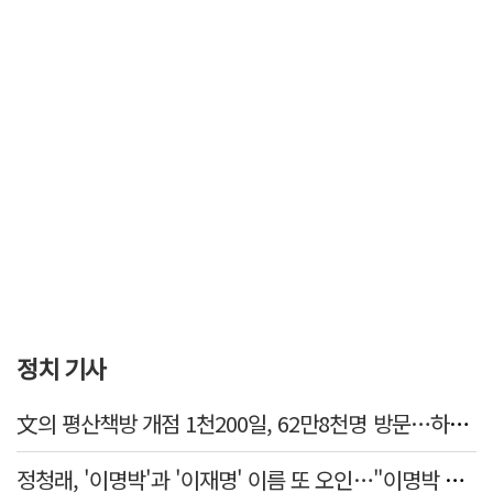
정치 기사
文의 평산책방 개점 1천200일, 62만8천명 방문…하루 평균 500명↑
정청래, '이명박'과 '이재명' 이름 또 오인…"이명박 대통령 임기안에 반도체 제품 출시"