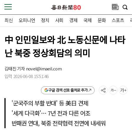
최신
오피니언
정치
사회
경제
국제
문화
스포츠
中 인민일보와 北 노동신문에 나타
난 북중 정상회담의 의미
김태진 기자
novel@imaeil.com
입력 2026-06-08 15:51:46
구글 검색 선호 출처로 추가
'군국주의 부활 반대' 등 美日 견제
'세계 다극화'… 7년 전과 다른 어조
반패권 연대, 북중 전략협력 전면에 내세워