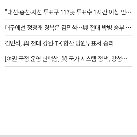
"대선·총선·지선 투표구 117곳 투표수 1시간 이상 먼저 입력"
대구에선 정청래 경북은 김민석…與 전대 박빙 승부 이어간다
김민석, 與 전대 강원·TK 합산 당원투표서 승리
[여권 국정 운영 난맥상] 與 국가 시스템 정책, 강성층 결집에 의존