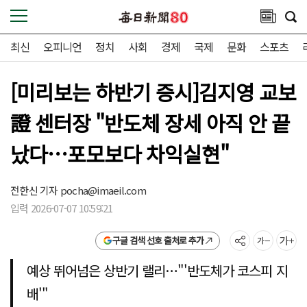
최신
오피니언
정치
사회
경제
국제
문화
스포츠
[미리보는 하반기 증시]김지영 교보
證 센터장 "반도체 장세 아직 안 끝
났다…포모보다 차익실현"
전한신 기자
pocha@imaeil.com
입력 2026-07-07 10:59:21
구글 검색 선호 출처로 추가
예상 뛰어넘은 상반기 랠리…"'반도체가 코스피 지
배'"