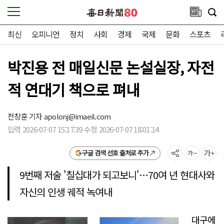
최신
오피니언
정치
사회
경제
국제
문화
스포츠
박진용 전 매일신문 논설실장, 자전
적 연대기 책으로 펴내
전창훈 기자
apolonj@imaeil.com
입력 2026-07-07 15:17:39 수정 2026-07-07 18:01:14
구글 검색 선호 출처로 추가
9번째 저술 '칠십대가 되고보니'…70여 년 현대사와
자신의 인생 궤적 녹여내
대구에