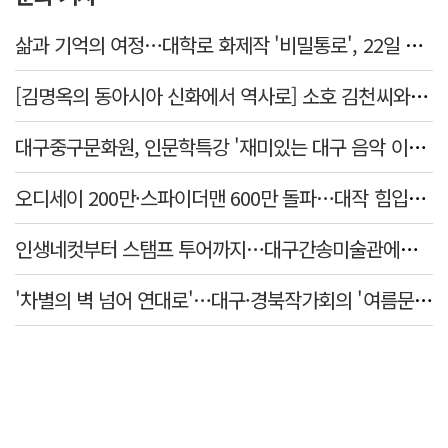
삶과 기억의 여정…대학로 화제작 '비밀통로', 22일 대구 첫 공연
[김명옥의 동아시아 신화에서 역사로] 소호 김천씨와 투후 김일제는 신라 왕실의 조상
대구중구문화원, 인문학특강 '재미있는 대구 음악 이야기' 개최
오디세이 200만·스파이더맨 600만 돌파…대작 힘입어 여름 극장·서점가 '웃음'
인생네컷부터 스탬프 투어까지…대구간송미술관에서 여름방학 즐겨볼까
'차별의 벽 넘어 연대로'…대구·경북작가회의 '여름문학제' 개최