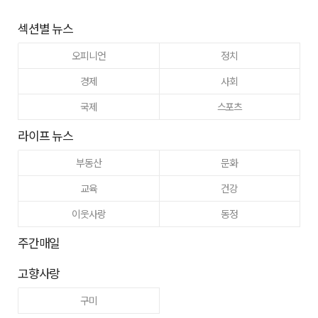
섹션별 뉴스
오피니언
정치
경제
사회
국제
스포츠
라이프 뉴스
부동산
문화
교육
건강
이웃사랑
동정
주간매일
고향사랑
구미