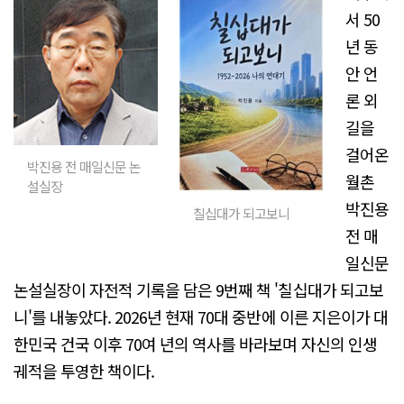
서 50
년 동
안 언
론 외
길을
걸어온
박진용 전 매일신문 논
월촌
설실장
박진용
칠십대가 되고보니
전 매
일신문
논설실장이 자전적 기록을 담은 9번째 책 '칠십대가 되고보
니'를 내놓았다. 2026년 현재 70대 중반에 이른 지은이가 대
한민국 건국 이후 70여 년의 역사를 바라보며 자신의 인생
궤적을 투영한 책이다.