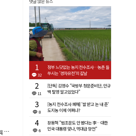
댓글 많은 뉴스
정부 느닷없는 농지 전수조사…농촌 들
쑤시는 '경자유전'의 칼날
32
[단독] 김영수 "국방부 청문준비단, 안규
백 탈영 알고있었다"
11
[농지 전수조사 폐해] '쌀 받고 논 내 준'
도지농 이제 어쩌나?
8
장동혁 "법조문도 안 봤다는 李…대한
민국 대통령 맞나, 역대급 망언"
6
소리