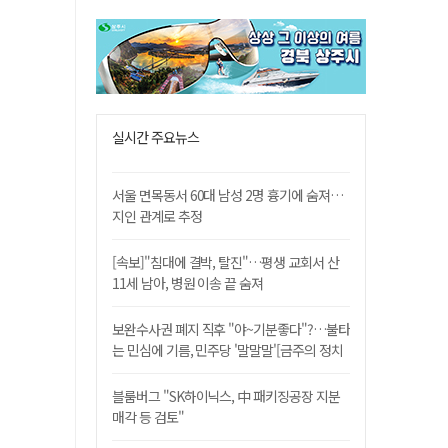
실시간 주요뉴스
서울 면목동서 60대 남성 2명 흉기에 숨져…
지인 관계로 추정
[속보]"침대에 결박, 탈진"…평생 교회서 산
11세 남아, 병원 이송 끝 숨져
보완수사권 폐지 직후 "야~기분좋다"?…불타
는 민심에 기름, 민주당 '말말말'[금주의 정치
舌전]
블룸버그 "SK하이닉스, 中 패키징공장 지분
매각 등 검토"