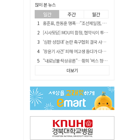
많이 본 뉴스
일간
주간
월간
홍준표, 한동훈 맹폭…"조선제일껌, 권력에 살고 권력에 죽었다"
[시사뒷담] MOU의 함정, 협약식이 투자 확정은 아니긴 해
'심판 성접대' 논란 축구협회 결국 사과…"깊이 반성, 쇄신하겠다"
'장윤기 사건' 피해 여고생 돕다가 다친 고교생, 의상자 인정
"내로남불·탁상공론"…황희 '버스 청년주택' 제안에 與 내부서도 쓴소리
"경로당 통장에 비밀번호가 적혀 있다"…전국 돌며 경로당 13곳 턴 30대 구속
더보기
휠체어 환자 발로 밀어 숨지게 한 70대 간병인…2심도 집행유예
예안향교 대성전, '국가지정 보물로 지정'
"침대에 결박, 탈진"…평생 교회서 산 11세 남아, 병원 이송 끝 숨져
거동 불편 모녀 덮친 새벽 화재…90대 어머니·60대 딸 숨져