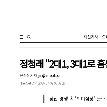
최신기사
오
정청래 "2대1, 3대1로
윤수진 기자
jjin@imaeil.com
매일신문
입력 2026-07-09 08:37:26
당권 경쟁 속 '의미심장' 글…