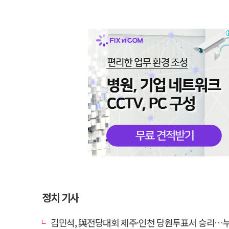
정치 기사
김민석, 與전당대회 제주·인천 당원투표서 승리…누적 득표는 '