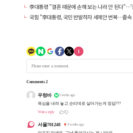
李대통령 "결혼 때문에 손해 보는 나라 안 된다"…'결혼 페널티' 22개
국힘 "李대통령, 국민 반발하자 세제안 번복…졸속 국정 즉각