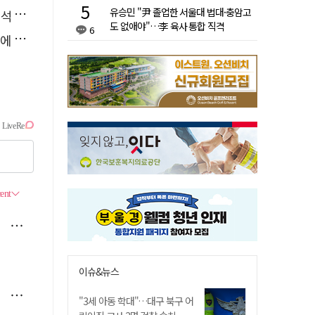
유승민 "尹 졸업한 서울대 법대·충암고
능"
도 없애야"…李 육사 통합 직격
6
다"
이슈&뉴스
"3세 아동 학대"…대구 북구 어