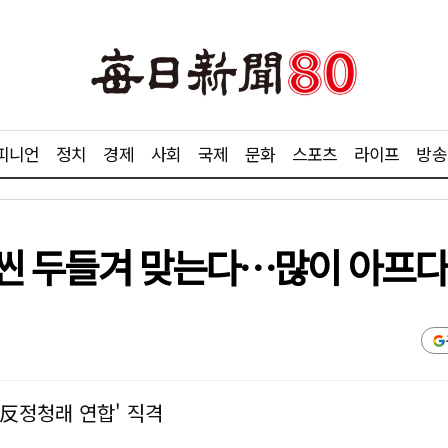
피니언
정치
경제
사회
국제
문화
스포츠
라이프
방송
 흠씬 두들겨 맞는다…많이 아프다
'反정청래 연합' 직격