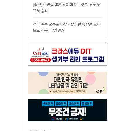
[속보] 김민석, 與전당대회 제주·인천 당원투
표서 승리
전남 여수 오동도 해상서 5명 탄 유람용 모터
보트 전복…2명 숨져