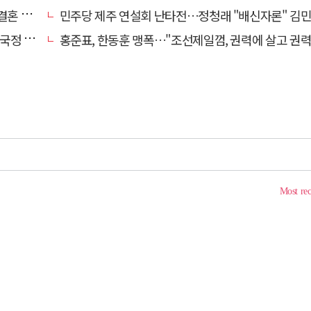
 손본다
민주당 제주 연설회 난타전…정청래 "배신자론" 김민석 "관리 무
 중단"
홍준표, 한동훈 맹폭…"조선제일껌, 권력에 살고 권력에 죽었