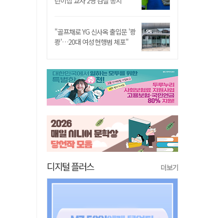
린이집 교사 2명 검찰 송치
"골프채로 YG 신사옥 출입문 '쾅
쾅'…20대 여성 현행범 체포"
디지털 플러스
더보기