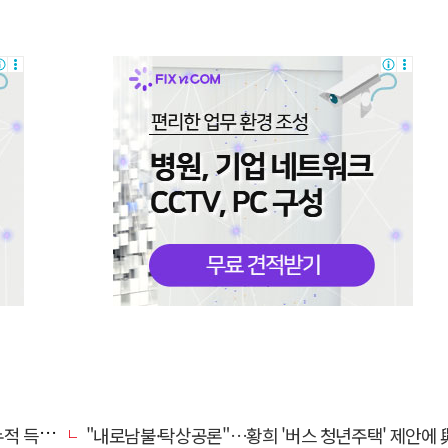
초박빙'
"내로남불·탁상공론"…황희 '버스 청년주택' 제안에 與 내부서도 쓴