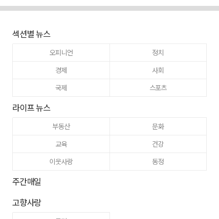
섹션별 뉴스
오피니언
정치
경제
사회
국제
스포츠
라이프 뉴스
부동산
문화
교육
건강
이웃사랑
동정
주간매일
고향사랑