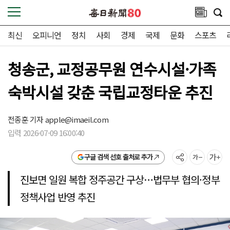
최신
오피니언
정치
사회
경제
국제
문화
스포츠
청송군, 교정공무원 연수시설·가족
숙박시설 갖춘 국립교정타운 추진
전종훈 기자
apple@imaeil.com
입력 2026-07-09 16:00:40
구글 검색 선호 출처로 추가
진보면 일원 복합 정주공간 구상…법무부 협의·정부
정책사업 반영 추진