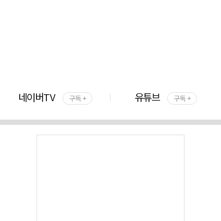
네이버TV
유튜브
구독 +
구독 +