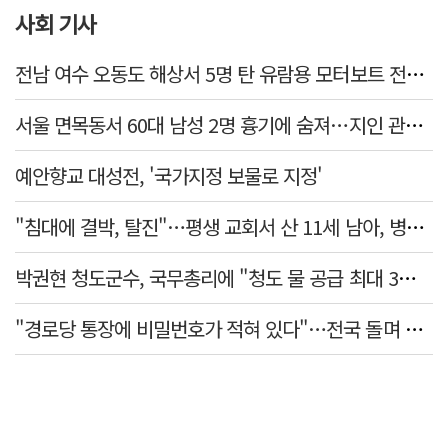
사회 기사
전남 여수 오동도 해상서 5명 탄 유람용 모터보트 전복…2명 숨져
서울 면목동서 60대 남성 2명 흉기에 숨져…지인 관계로 추정
예안향교 대성전, '국가지정 보물로 지정'
"침대에 결박, 탈진"…평생 교회서 산 11세 남아, 병원 이송 끝 숨져
박권현 청도군수, 국무총리에 "청도 물 공급 최대 3만t 늘려달라"
"경로당 통장에 비밀번호가 적혀 있다"…전국 돌며 경로당 13곳 턴 30대 구속