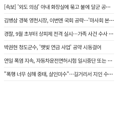
[속보] '외도 의심' 아내 화장실에 묶고 불에 달군 공구로 고문…남편 검거
김병삼 경북 영천시장, 이번엔 국회 공략…'마사회 본사 이전·광역교통망 확충' 요청
경찰, 9월 초부터 상피제 전격 실시…가족 사건 수사 못해
박권현 청도군수, '햇빛 연금 사업' 공약 시동걸어
연일 폭염 지속, 자동차운전면허시험 일시중단 또는 축소 운영
"폭행 너무 심해 중태, 살인미수"…길거리서 지인 수십회 때린 50대 '긴급체포'