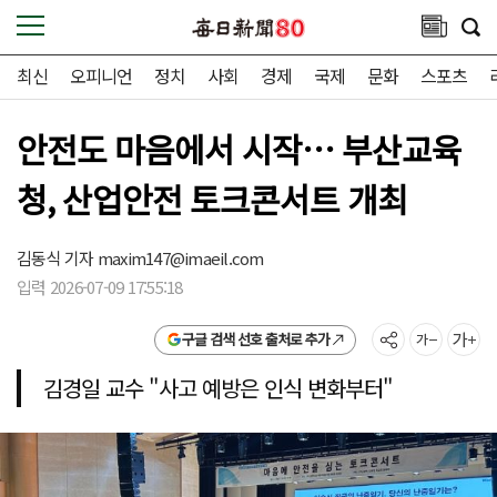
최신
오피니언
정치
사회
경제
국제
문화
스포츠
안전도 마음에서 시작… 부산교육
청, 산업안전 토크콘서트 개최
김동식 기자
maxim147@imaeil.com
입력 2026-07-09 17:55:18
구글 검색 선호 출처로 추가
김경일 교수 "사고 예방은 인식 변화부터"