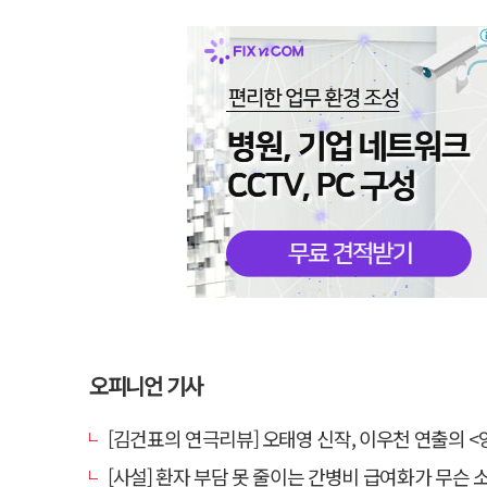
오피니언 기사
[김건표의 연극리뷰] 오태영 신작, 이우천 연출의 <양은 양순하다>"국민을 온순한 양으로 길들이는 전체주의적 정치의 
[사설] 환자 부담 못 줄이는 간병비 급여화가 무슨