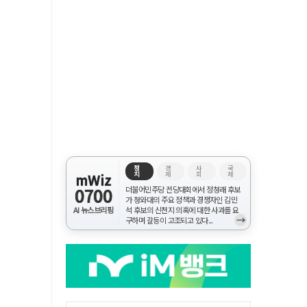
정
경
사
국
치
제
회
제
mWiz
0700
더불어민주당 전당대회에서 정청래 후보
가 청와대의 주요 정책과 경쟁자인 김민
AI 뉴스브리핑
석 후보의 신천지 의혹에 대한 사과를 요
→
구하며 갈등이 고조되고 있다...