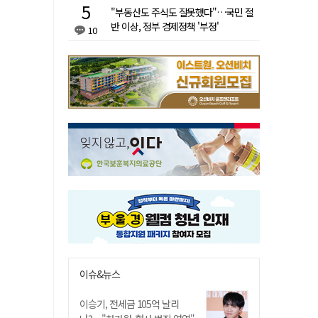
"부동산도 주식도 잘못했다"…국민 절
반 이상, 정부 경제정책 '부정'
10
이슈&뉴스
이승기, 전세금 105억 날리