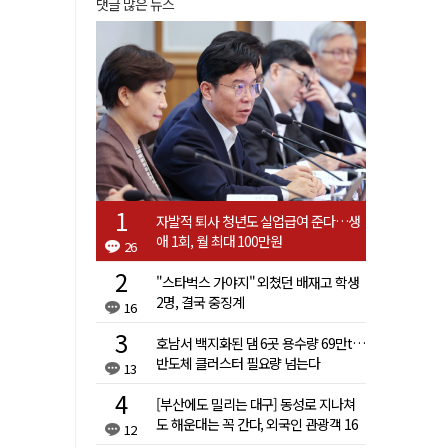
댓글 많은 뉴스
자발적 퇴사 청년도 실업급여 준다…생
애 1회, 월 최대 100만원
26
"스타벅스 가야지" 외쳤던 배재고 학생
2명, 결국 중징계
16
호남서 백지화된 댐 6곳 용수량 69만t…
반도체 클러스터 필요량 넘는다
13
[부산에도 밀리는 대구] 동성로 지나쳐
도 해운대는 꼭 간다, 외국인 관광객 16
12
배 차이