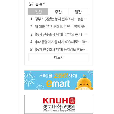
많이 본 뉴스
일간
주간
월간
정부 느닷없는 농지 전수조사…농촌 들쑤시는 '경자유전'의 칼날
월 매출 9천만원에도 문 닫는 영양 젖소농장… "일할 사람이 없어"
[농지 전수조사 폐해] '쌀 받고 논 내 준' 도지농 이제 어쩌나?
李대통령 지지율 다시 40%대로…20대는 18.8%p 급락
[농지 전수조사 폐해] 농지값도 흔들리나…"도지 막히면 헐값 매물 나올 수도"
유승민 "尹 졸업한 서울대 법대·충암고도 없애야"…李 육사 통합 직격
더보기
지역활성화 펀드 9호…포항 AI 데이터센터에 6천억 투입
국민 51.9% "李 대통령 재판 재개 필요하다"
경북 영천시, 9월부터 11월까지 반값 여행 혜택 제공
아쉬운 태클