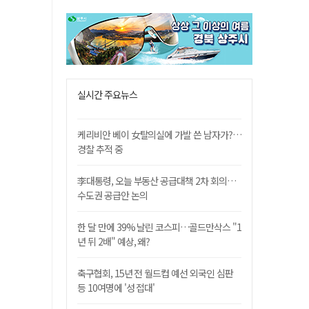
실시간 주요뉴스
케리비안 베이 女탈의실에 가발 쓴 남자가?…
경찰 추적 중
李대통령, 오늘 부동산 공급대책 2차 회의…
수도권 공급안 논의
한 달 만에 39% 날린 코스피…골드만삭스 "1
년 뒤 2배" 예상, 왜?
축구협회, 15년 전 월드컵 예선 외국인 심판
등 10여명에 '성 접대'