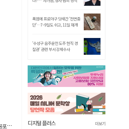
나?…"차가원, 형사 범죄 영역"
폭염에 프로야구 닷새간 '전면중
단'…7~9일도 쉬고, 11일 재개
'수성구 음주운전 도주 현직 경
찰관' 관련 부서 강제수사
디지털 플러스
더보기
대통령