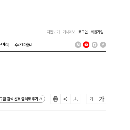
지면보기
기사제보
로그인
회원가입
·연예
주간매일
가
가
구글 검색 선호 출처로 추가