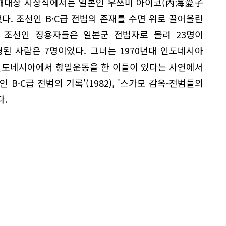
 만해대상 시상식에서는 일본인 우쓰미 아이코(內海愛子
했다. 조선인 B·C급 전범의 존재를 수면 위로 끌어올린
 조선인 징용자들은 일본군 전범자로 몰려 23명이
형된 사람은 7명이었다. 그녀는 1970년대 인도네시아
 인도네시아에서 항일운동을 한 이들이 있다는 사연에서
선인 B·C급 전범의 기록'(1982), '스가모 감옥-전범들의
다.