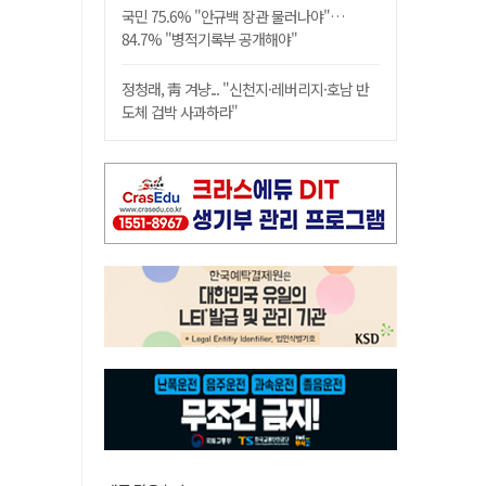
국민 75.6% "안규백 장관 물러나야"…
84.7% "병적기록부 공개해야"
정청래, 靑 겨냥... "신천지·레버리지·호남 반
도체 겁박 사과하라"