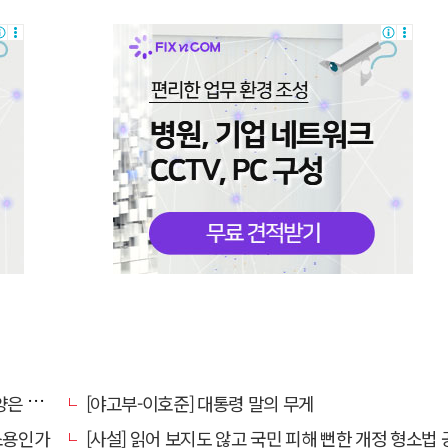
알레고리"
[야고부-이호준] 대통령 말의 무게
 소용인가
[사설] 읽어 보지도 않고 국민 피해 뻔한 개정 형소법 공포한 