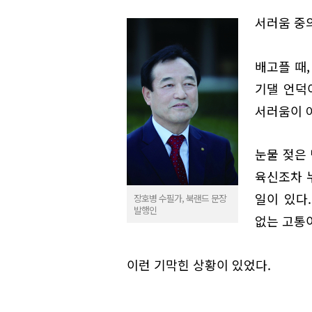
서러움 중
배고플 때,
기댈 언덕
서러움이 
눈물 젖은
육신조차 
일이 있다
장호병 수필가, 북랜드 문장
발행인
없는 고통
이런 기막힌 상황이 있었다.