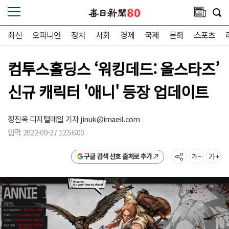
최신
오피니언
정치
사회
경제
국제
문화
스포츠
컴투스홀딩스 ‘워킹데드: 올스타즈’
신규 캐릭터 '애니' 등장 업데이트
정진욱 디지털매일 기자
jinuk@imaeil.com
입력 2022-09-27 12:56:00
구글 검색 선호 출처로 추가