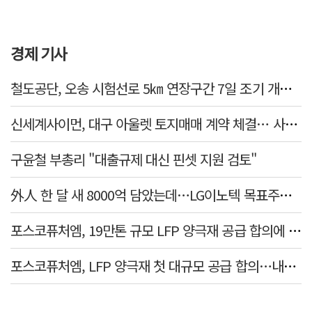
경제 기사
철도공단, 오송 시험선로 5㎞ 연장구간 7일 조기 개통…LA 메트로 사업 지원
신세계사이먼, 대구 아울렛 토지매매 계약 체결… 사업 본궤도
구윤철 부총리 "대출규제 대신 핀셋 지원 검토"
外人 한 달 새 8000억 담았는데…LG이노텍 목표주가는 왜 엇갈릴까
포스코퓨처엠, 19만톤 규모 LFP 양극재 공급 합의에 3%대 강세
포스코퓨처엠, LFP 양극재 첫 대규모 공급 합의…내년부터 6년간 19만t