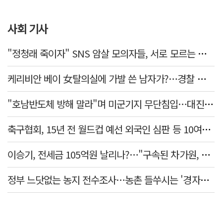
사회 기사
"정청래 죽이자" SNS 암살 모의자들, 서로 모르는 사이였다…檢송치
케리비안 베이 女탈의실에 가발 쓴 남자가?…경찰 추적 중
"호남반도체 방해 말라"며 미군기지 무단침입…대진연 회원 3명 '구속'
축구협회, 15년 전 월드컵 예선 외국인 심판 등 10여명에 '성 접대'
이승기, 전세금 105억원 날리나?…"구속된 차가원, 형사 범죄 영역"
정부 느닷없는 농지 전수조사…농촌 들쑤시는 '경자유전'의 칼날