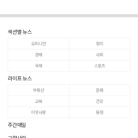
섹션별 뉴스
오피니언
정치
경제
사회
국제
스포츠
라이프 뉴스
부동산
문화
교육
건강
이웃사랑
동정
주간매일
고향사랑