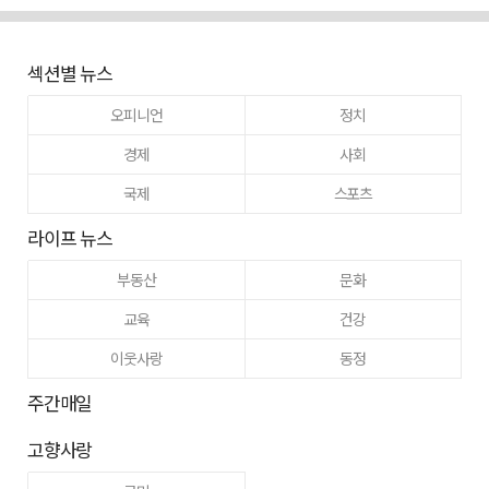
섹션별 뉴스
오피니언
정치
경제
사회
국제
스포츠
라이프 뉴스
부동산
문화
교육
건강
이웃사랑
동정
주간매일
고향사랑