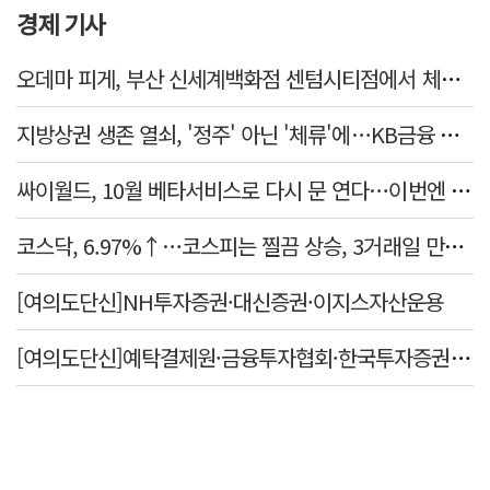
경제 기사
오데마 피게, 부산 신세계백화점 센텀시티점에서 체험형 전시 31일까지
지방상권 생존 열쇠, '정주' 아닌 '체류'에…KB금융 데이터로 본 소상공인 경제
싸이월드, 10월 베타서비스로 다시 문 연다…이번엔 진짜 부활할까
코스닥, 6.97%↑…코스피는 찔끔 상승, 3거래일 만에 반등
[여의도단신]NH투자증권·대신증권·이지스자산운용
[여의도단신]예탁결제원·금융투자협회·한국투자증권·미래에셋증권