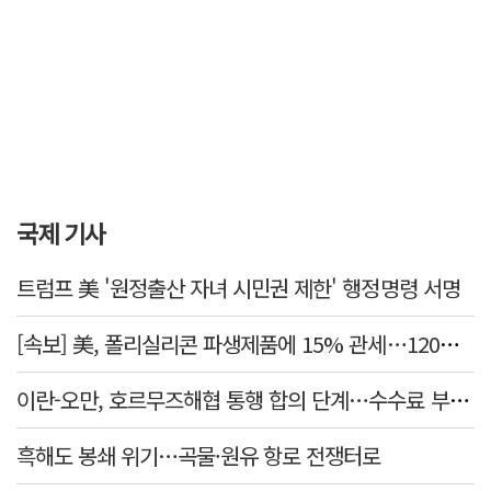
국제 기사
트럼프 美 '원정출산 자녀 시민권 제한' 행정명령 서명
[속보] 美, 폴리실리콘 파생제품에 15% 관세…120일 뒤 발효
이란-오만, 호르무즈해협 통행 합의 단계…수수료 부과되나
흑해도 봉쇄 위기…곡물·원유 항로 전쟁터로