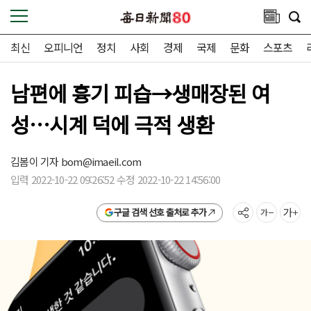
최신
오피니언
정치
사회
경제
국제
문화
스포츠
남편에 흉기 피습→생매장된 여
성…시계 덕에 극적 생환
김봄이 기자
bom@imaeil.com
입력 2022-10-22 09:26:52 수정 2022-10-22 14:56:00
구글 검색 선호 출처로 추가