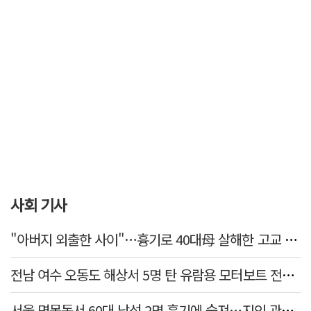
사회 기사
"아버지 외출한 사이"…흉기로 40대母 살해한 고교 자퇴생, 구속 기로에
전남 여수 오동도 해상서 5명 탄 유람용 모터보트 전복…2명 숨져
서울 면목동서 60대 남성 2명 흉기에 숨져…지인 관계로 추정