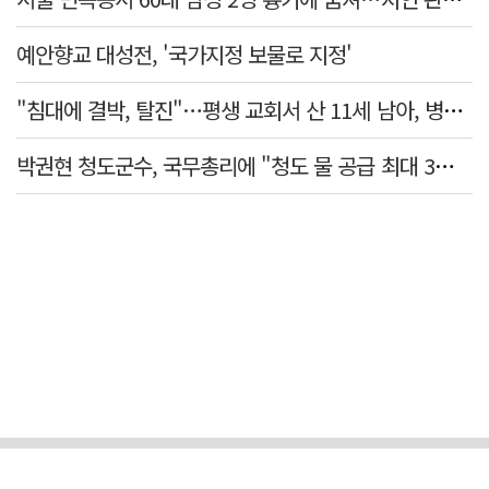
예안향교 대성전, '국가지정 보물로 지정'
"침대에 결박, 탈진"…평생 교회서 산 11세 남아, 병원 이송 끝 숨져
박권현 청도군수, 국무총리에 "청도 물 공급 최대 3만t 늘려달라"