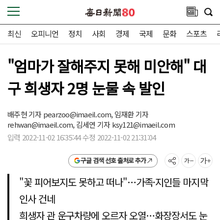
최신
오피니언
정치
사회
경제
국제
문화
스포츠
"엄마가 잘해주지 못해 미안해" 대
구 희생자 2명 눈물 속 발인
배주현 기자
pearzoo@imaeil.com,
임재환 기자
rehwan@imaeil.com,
김세연 기자
ksy121@imaeil.com
입력 2022-11-02 16:35:44 수정 2022-11-02 21:31:04
구글 검색 선호 출처로 추가
"꽃 피어보지도 못하고 떠나"…가족·지인들 마지막
인사 건네
희생자 관 운구차량에 오르자 오열…화장장서도 눈