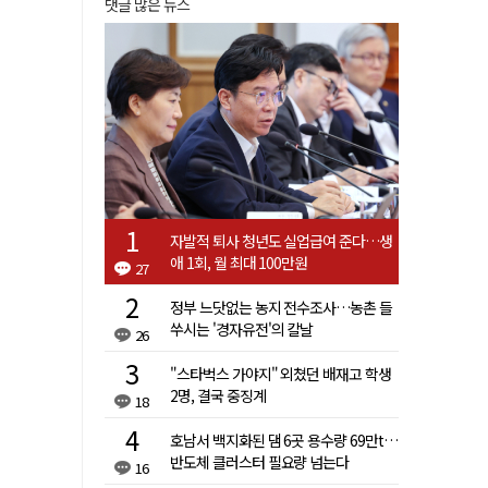
댓글 많은 뉴스
자발적 퇴사 청년도 실업급여 준다…생
애 1회, 월 최대 100만원
27
정부 느닷없는 농지 전수조사…농촌 들
쑤시는 '경자유전'의 칼날
26
"스타벅스 가야지" 외쳤던 배재고 학생
2명, 결국 중징계
18
호남서 백지화된 댐 6곳 용수량 69만t…
반도체 클러스터 필요량 넘는다
16