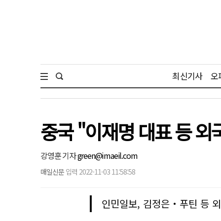
최신기사
오
중국 "이재명 대표 등 외
강영훈 기자
green@imaeil.com
매일신문
입력 2022-11-03 11:58:58
인민일보, 김정은‧푸틴 등 외