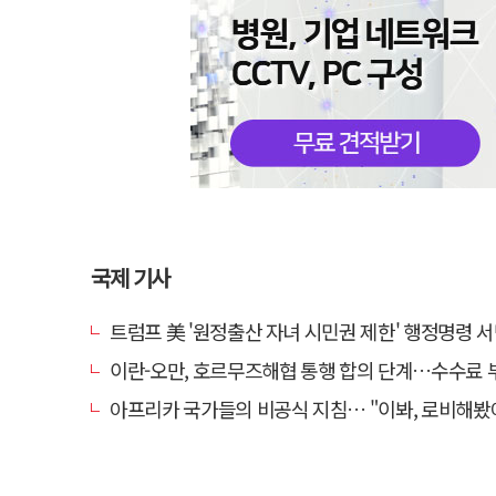
국제 기사
트럼프 美 '원정출산 자녀 시민권 제한' 행정명령 
이란-오만, 호르무즈해협 통행 합의 단계…수수료
아프리카 국가들의 비공식 지침… "이봐, 로비해봤