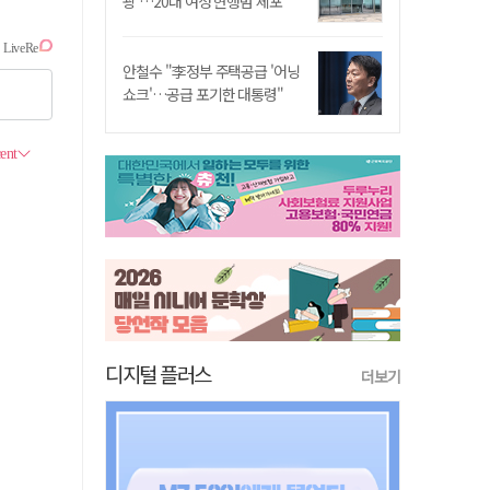
쾅'…20대 여성 현행범 체포"
안철수 "李정부 주택공급 '어닝
쇼크'…공급 포기한 대통령"
디지털 플러스
더보기