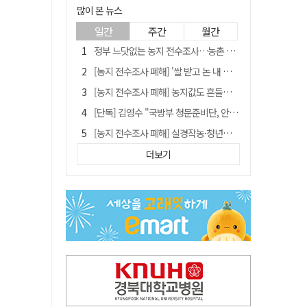
많이 본 뉴스
일간
주간
월간
정부 느닷없는 농지 전수조사…농촌 들쑤시는 '경자유전'의 칼날
[농지 전수조사 폐해] '쌀 받고 논 내 준' 도지농 이제 어쩌나?
[농지 전수조사 폐해] 농지값도 흔들리나…"도지 막히면 헐값 매물 나올 수도"
[단독] 김영수 "국방부 청문준비단, 안규백 탈영 알고있었다"
[농지 전수조사 폐해] 실경작농·청년농 부담도 커진다
[기고] 대구 미래는 금호강·팔공산에 있다
더보기
청도군정 '두 시어머니'가 되어서는 안된다
타는 목마름 청도, 해 저문 저수지 둑에 군수가 서 있었다
"상법개정해도 주주가 '봉'"…하이닉스 솔리다임 상장설에 술렁[개미와글와글]
임시휴업 들어갔던 홈플러스 영주점, 7일 영업 재개…지하 1층만 운영