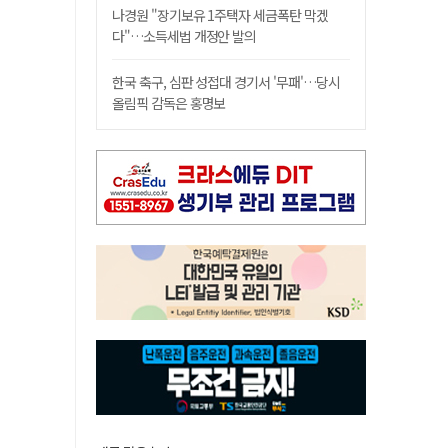
나경원 "장기보유 1주택자 세금폭탄 막겠
다"…소득세법 개정안 발의
한국 축구, 심판 성접대 경기서 '무패'…당시
올림픽 감독은 홍명보