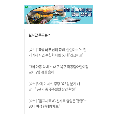
실시간 주요뉴스
[속보]"폭행 너무 심해 중태, 살인미수"…길
거리서 지인 수십회 때린 50대 '긴급체포'
"3세 아동 학대"…대구 북구 국공립어린이집
교사 2명 검찰 송치
[속보]SK하이닉스, 주당 375원 분기 배
당…"3분기 중 주주환원 방안 확정"
[속보] "골프채로 YG 신사옥 출입문 '쾅쾅'…
20대 여성 현행범 체포"