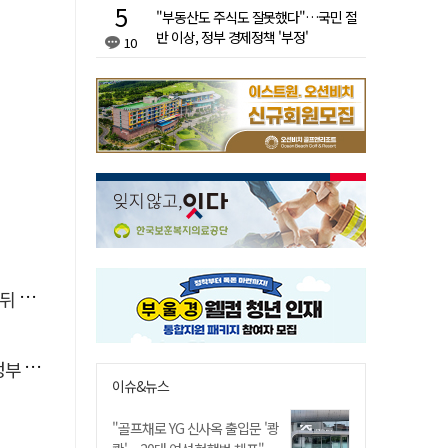
"부동산도 주식도 잘못했다"…국민 절
반 이상, 정부 경제정책 '부정'
10
발효
 시위
이슈&뉴스
"골프채로 YG 신사옥 출입문 '쾅