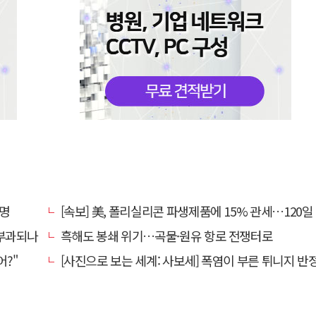
서명
[속보] 美, 폴리실리콘 파생제품에 15% 관세…120일 뒤 
 부과되나
흑해도 봉쇄 위기…곡물·원유 항로 전쟁터로
어?"
[사진으로 보는 세계: 사보세] 폭염이 부른 튀니지 반정부