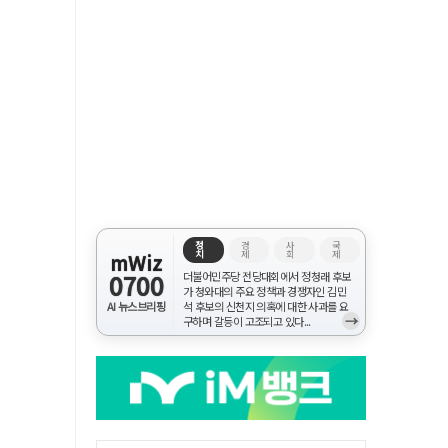
정
경
사
국
치
제
회
제
mWiz
0700
더불어민주당 전당대회에서 정청래 후보
가 청와대의 주요 정책과 경쟁자인 김민
AI 뉴스브리핑
석 후보의 신천지 의혹에 대한 사과를 요
→
구하며 갈등이 고조되고 있다...