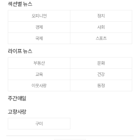
섹션별 뉴스
오피니언
정치
경제
사회
국제
스포츠
라이프 뉴스
부동산
문화
교육
건강
이웃사랑
동정
주간매일
고향사랑
구미