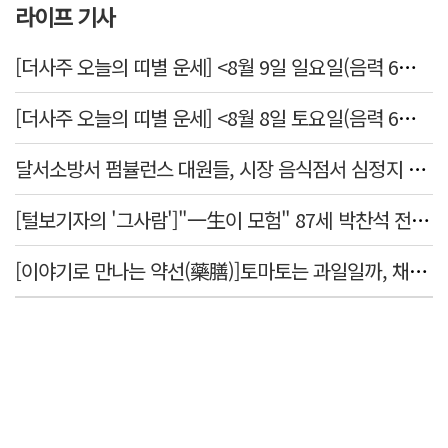
라이프 기사
[더사주 오늘의 띠별 운세] <8월 9일 일요일(음력 6월27일)>
[더사주 오늘의 띠별 운세] <8월 8일 토요일(음력 6월26일)>
달서소방서 펌뷸런스 대원들, 시장 음식점서 심정지 환자 생명 살려
[털보기자의 '그사람']"一生이 모험" 87세 박찬석 전 경북대 총장
[이야기로 만나는 약선(藥膳)]토마토는 과일일까, 채소일까