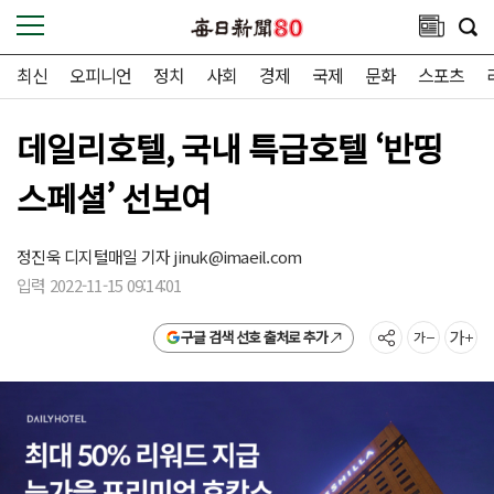
최신
오피니언
정치
사회
경제
국제
문화
스포츠
데일리호텔, 국내 특급호텔 ‘반띵
스페셜’ 선보여
정진욱 디지털매일 기자
jinuk@imaeil.com
입력 2022-11-15 09:14:01
구글 검색 선호 출처로 추가