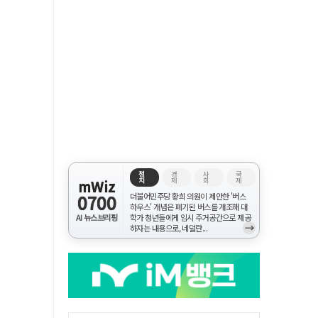
정
경
사
국
치
제
회
제
mWiz
0700
더불어민주당 황희 의원이 제안한 '버스
하우스' 개념은 폐기된 버스를 개조해 대
AI 뉴스브리핑
학가 청년들에게 임시 주거공간으로 제공
→
하자는 내용으로, 네덜란...