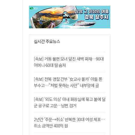
실시간 주요뉴스
[속보] 거동 불편 모녀 덮친 새벽 화재…90대
어머니·60대 딸 숨져
[속보] 전북 경찰 간부 '女교사 몰카' 아들 폰
부수고…"처벌 못하는 사안" 내부망에 글
[속보] '외도 의심' 아내 화장실에 묶고 불에 달
군 공구로 고문…남편 검거
2년간 '주문→취소' 반복한 30대 여성 체포…
취소 금액만 400억 원