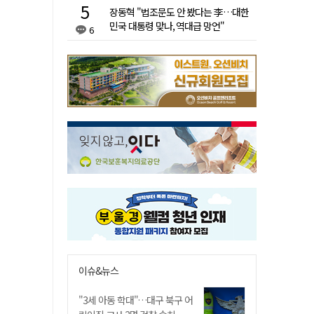
장동혁 "법조문도 안 봤다는 李…대한
민국 대통령 맞나, 역대급 망언"
6
이슈&뉴스
"3세 아동 학대"…대구 북구 어