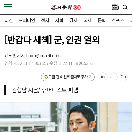
최신
오피니언
정치
사회
경제
국제
문화
스포츠
[반갑다 새책] 군, 인권 열외
김도훈 기자
hoon@imaeil.com
입력 2022-11-17 10:38:57 수정 2022-11-19 06:53:23
구글 검색 선호 출처로 추가
김형남 지음/ 휴머니스트 펴냄