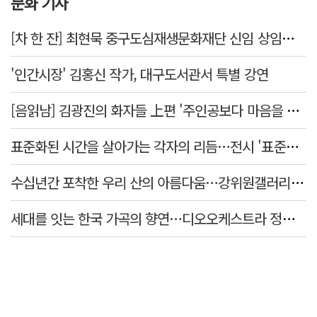
문화 기사
[차 한 잔] 최현묵 중구도심재생문화재단 신임 상임이사 "서문시장·경상감영 등 지역 자원 활용…문화의 일상화"
'인간시장' 김홍신 작가, 대구도서관서 특별 강연
[음읽남] 김광진의 화자들 上편 '주인공보다 마음을 쓴 사람'
표준화된 시간을 살아가는 각자의 리듬…전시 '표준시차'
수십년간 포착한 우리 산의 아름다움…강위원갤러리 '팔공·지리展' 개최
세대를 잇는 한국 가곡의 향연…디오오케스트라 정기연주회 '노래의 날개 위에'