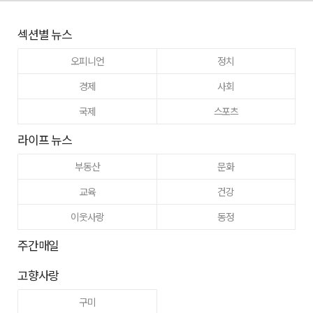
섹션별 뉴스
오피니언
정치
경제
사회
국제
스포츠
라이프 뉴스
부동산
문화
교육
건강
이웃사랑
동정
주간매일
고향사랑
구미