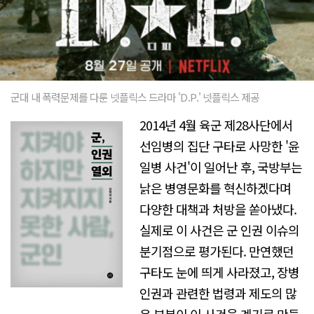
군대 내 폭력문제를 다룬 넷플릭스 드라마 'D.P.' 넷플릭스 제공
2014년 4월 육군 제28사단에서
선임병의 집단 구타로 사망한 '윤
일병 사건'이 일어난 후, 국방부는
낡은 병영문화를 혁신하겠다며
다양한 대책과 처방을 쏟아냈다.
실제로 이 사건은 군 인권 이슈의
분기점으로 평가된다. 만연했던
구타도 눈에 띄게 사라졌고, 장병
인권과 관련한 법령과 제도의 많
은 부분이 이 사건을 계기로 만들