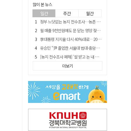
많이 본 뉴스
일간
주간
월간
정부 느닷없는 농지 전수조사…농촌 들쑤시는 '경자유전'의 칼날
월 매출 9천만원에도 문 닫는 영양 젖소농장… "일할 사람이 없어"
李대통령 지지율 다시 40%대로…20대는 18.8%p 급락
유승민 "尹 졸업한 서울대 법대·충암고도 없애야"…李 육사 통합 직격
[농지 전수조사 폐해] '쌀 받고 논 내 준' 도지농 이제 어쩌나?
[농지 전수조사 폐해] 농지값도 흔들리나…"도지 막히면 헐값 매물 나올 수도"
더보기
지역활성화 펀드 9호…포항 AI 데이터센터에 6천억 투입
국민 51.9% "李 대통령 재판 재개 필요하다"
경북 영천시, 9월부터 11월까지 반값 여행 혜택 제공
아쉬운 태클