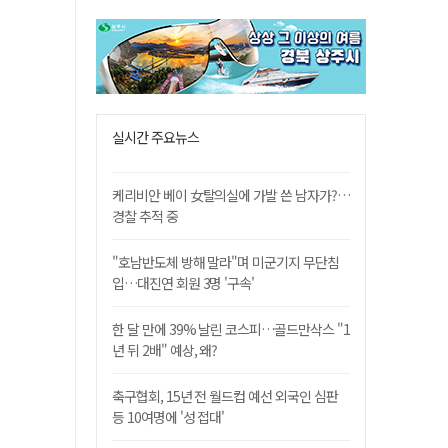
실시간 주요뉴스
케리비안 베이 女탈의실에 가발 쓴 남자가?…
경찰 추적 중
"호남반도체 방해 말라"며 미군기지 무단침
입…대진연 회원 3명 '구속'
한 달 만에 39% 날린 코스피…골드만삭스 "1
년 뒤 2배" 예상, 왜?
축구협회, 15년 전 월드컵 예선 외국인 심판
등 10여명에 '성 접대'