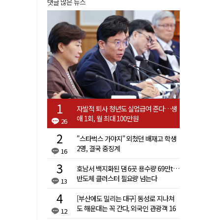
댓글 많은 뉴스
자발적 퇴사 청년도 실업급여 준다…생
애 1회, 월 최대 100만원
26
"스타벅스 가야지" 외쳤던 배재고 학생
2명, 결국 중징계
16
호남서 백지화된 댐 6곳 용수량 69만t…
반도체 클러스터 필요량 넘는다
13
[부산에도 밀리는 대구] 동성로 지나쳐
도 해운대는 꼭 간다, 외국인 관광객 16
12
배 차이