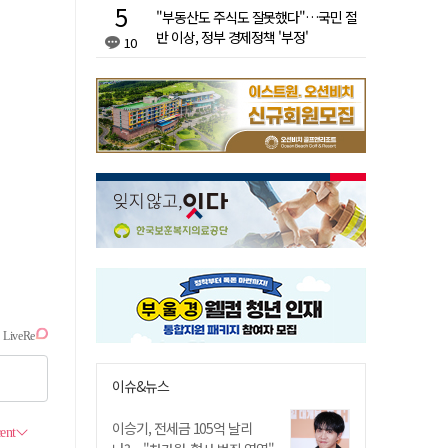
"부동산도 주식도 잘못했다"…국민 절
반 이상, 정부 경제정책 '부정'
10
이슈&뉴스
이승기, 전세금 105억 날리