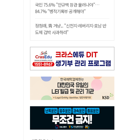
국민 75.6% "안규백 장관 물러나야"…
84.7% "병적기록부 공개해야"
정청래, 靑 겨냥... "신천지·레버리지·호남 반
도체 겁박 사과하라"