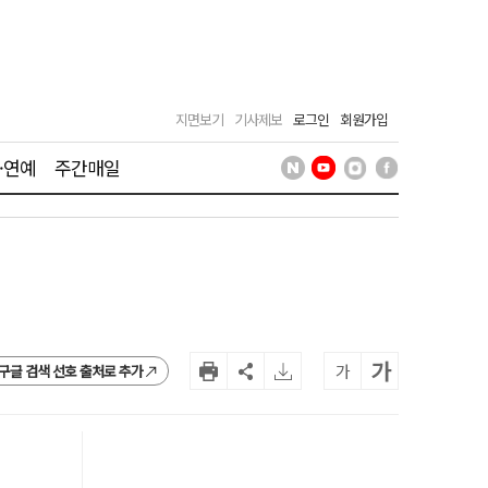
지면보기
기사제보
로그인
회원가입
·연예
주간매일
가
가
구글 검색 선호 출처로 추가