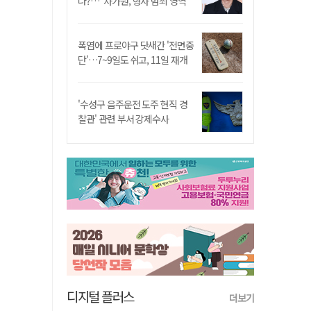
나?…"차가원, 형사 범죄 영역"
폭염에 프로야구 닷새간 '전면중
단'…7~9일도 쉬고, 11일 재개
'수성구 음주운전 도주 현직 경
찰관' 관련 부서 강제수사
디지털 플러스
더보기