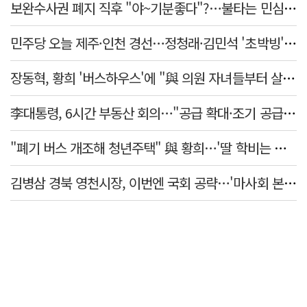
보완수사권 폐지 직후 "야~기분좋다"?…불타는 민심에 기름, 민주당 '말말말'[금주의 정치舌전]
민주당 오늘 제주·인천 경선…정청래·김민석 '초박빙' 승부
장동혁, 황희 '버스하우스'에 "與 의원 자녀들부터 살아보면 어떨까?"
李대통령, 6시간 부동산 회의…"공급 확대·조기 공급 과감히 실천"
"폐기 버스 개조해 청년주택" 與 황희…'딸 학비는 年 4200만원'
김병삼 경북 영천시장, 이번엔 국회 공략…'마사회 본사 이전·광역교통망 확충' 요청