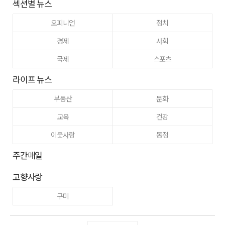
섹션별 뉴스
오피니언
정치
경제
사회
국제
스포츠
라이프 뉴스
부동산
문화
교육
건강
이웃사랑
동정
주간매일
고향사랑
구미