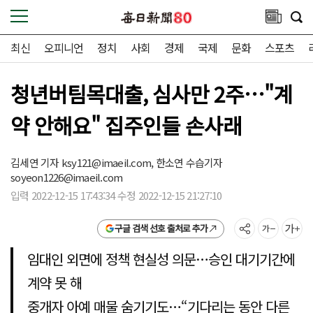
최신
오피니언
정치
사회
경제
국제
문화
스포츠
청년버팀목대출, 심사만 2주…"계
약 안해요" 집주인들 손사래
김세연 기자
ksy121@imaeil.com,
한소연 수습기자
soyeon1226@imaeil.com
입력 2022-12-15 17:43:34 수정 2022-12-15 21:27:10
구글 검색 선호 출처로 추가
임대인 외면에 정책 현실성 의문…승인 대기기간에
계약 못 해
중개자 아예 매물 숨기기도…“기다리는 동안 다른