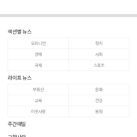
섹션별 뉴스
오피니언
정치
경제
사회
국제
스포츠
라이프 뉴스
부동산
문화
교육
건강
이웃사랑
동정
주간매일
고향사랑