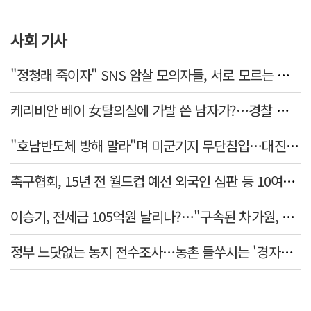
사회 기사
"정청래 죽이자" SNS 암살 모의자들, 서로 모르는 사이였다…檢송치
케리비안 베이 女탈의실에 가발 쓴 남자가?…경찰 추적 중
"호남반도체 방해 말라"며 미군기지 무단침입…대진연 회원 3명 '구속'
축구협회, 15년 전 월드컵 예선 외국인 심판 등 10여명에 '성 접대'
이승기, 전세금 105억원 날리나?…"구속된 차가원, 형사 범죄 영역"
정부 느닷없는 농지 전수조사…농촌 들쑤시는 '경자유전'의 칼날