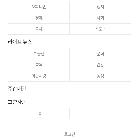
오피니언
정치
경제
사회
국제
스포츠
라이프 뉴스
부동산
문화
교육
건강
이웃사랑
동정
주간매일
고향사랑
구미
로그인