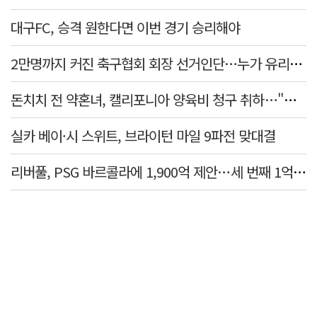
대구FC, 승격 원한다면 이번 경기 승리해야
2만명까지 커진 축구협회 회장 선거인단…누가 유리할까
돈치치 전 약혼녀, 캘리포니아 양육비 청구 취하…"합의로 해결"
실카 베이·시 스위트, 브라이턴 마일 9파전 맞대결
리버풀, PSG 바르콜라에 1,900억 제안…세 번째 1억 파운드 영입 추진