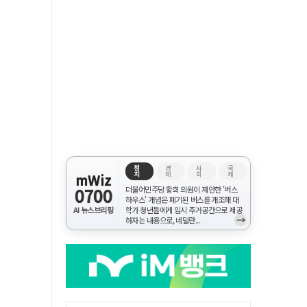
정
경
사
국
치
제
회
제
mWiz
0700
더불어민주당 황희 의원이 제안한 '버스
하우스' 개념은 폐기된 버스를 개조해 대
AI 뉴스브리핑
학가 청년들에게 임시 주거공간으로 제공
→
하자는 내용으로, 네덜란...