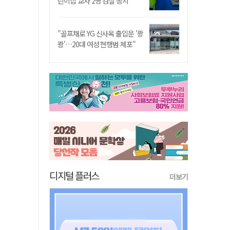
린이집 교사 2명 검찰 송치
"골프채로 YG 신사옥 출입문 '쾅
쾅'…20대 여성 현행범 체포"
디지털 플러스
더보기