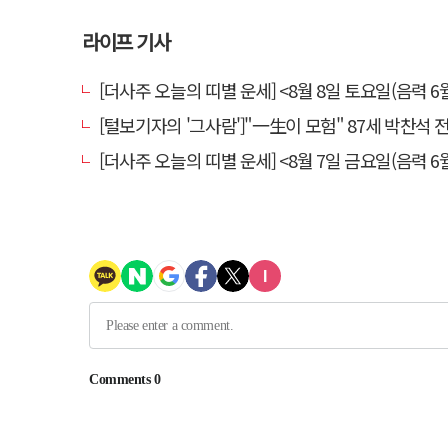
라이프 기사
[더사주 오늘의 띠별 운세] <8월 8일 토요일(음력 6월
[털보기자의 '그사람']"一生이 모험" 87세 박찬석 전 경북
[더사주 오늘의 띠별 운세] <8월 7일 금요일(음력 6월