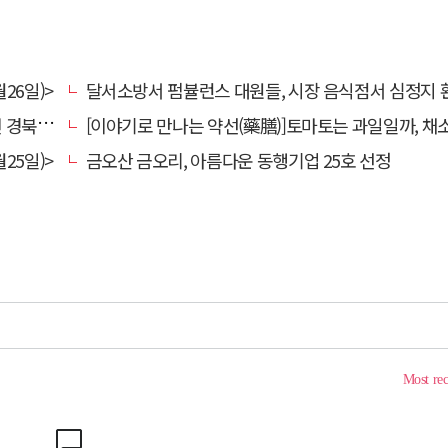
26일)>
달서소방서 펌뷸런스 대원들, 시장 음식점서 심정지 환자 생명
대 총장
[이야기로 만나는 약선(藥膳)]토마토는 과일일까, 채
25일)>
금오산 금오리, 아름다운 동행기업 25호 선정