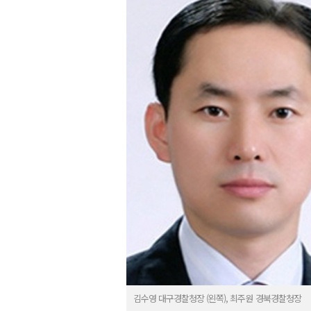
김수영 대구경찰청장 (왼쪽), 최주원 경북경찰청장