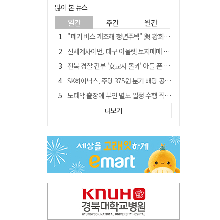
많이 본 뉴스
일간
주간
월간
"폐기 버스 개조해 청년주택" 與 황희…'딸 학비는 年 4200만원'
신세계사이먼, 대구 아울렛 토지매매 계약 체결… 사업 본궤도
전북 경찰 간부 '女교사 몰카' 아들 폰 부수고…"처벌 못하는 사안" 내부망에 글
SK하이닉스, 주당 375원 분기 배당 공시…"3분기 중 주주환원 방안 확정"
노태악 출장에 부인 별도 일정 수행 직원도…보고서엔 '공식일정 참석'
'새 아시아쿼터는 어떨까' 삼성 라이온즈, 새 얼굴 투수 미야모리 영입
더보기
'외도 의심' 아내 화장실에 묶고 불에 달군 공구로 고문…남편 검거
박권현 청도군수, '햇빛 연금 사업' 공약 시동걸어
통합 고속철 할인 '반짝 3년'…이후 요금 도로 오른다?
"골프채로 YG 신사옥 출입문 '쾅쾅'…20대 여성 현행범 체포"[영상]