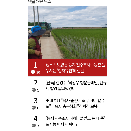
댓글 많은 뉴스
정부 느닷없는 농지 전수조사…농촌 들
쑤시는 '경자유전'의 칼날
30
[단독] 김영수 "국방부 청문준비단, 안규
백 탈영 알고있었다"
9
李대통령 "육사 출신이 또 쿠데타 할 수
도"…육사 총동창회 "정치적 보복"
8
[농지 전수조사 폐해] '쌀 받고 논 내 준'
도지농 이제 어쩌나?
7