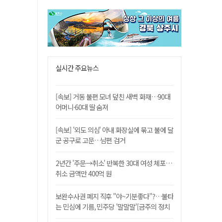
실시간 주요뉴스
[속보] 거동 불편 모녀 덮친 새벽 화재…90대
어머니·60대 딸 숨져
[속보] '외도 의심' 아내 화장실에 묶고 불에 달
군 공구로 고문…남편 검거
2년간 '주문→취소' 반복한 30대 여성 체포…
취소 금액만 400억 원
보완수사권 폐지 직후 "야~기분좋다"?…불타
는 민심에 기름, 민주당 '말말말'[금주의 정치
舌전]