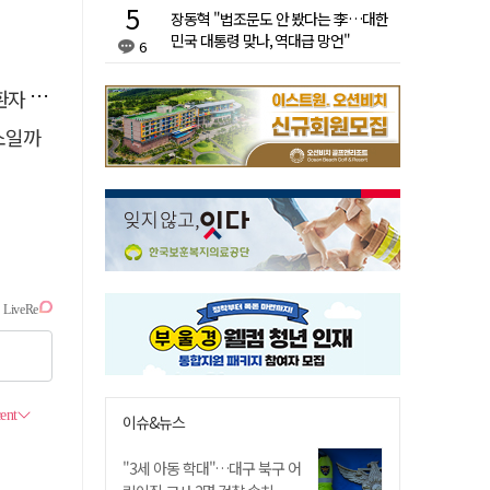
장동혁 "법조문도 안 봤다는 李…대한
민국 대통령 맞나, 역대급 망언"
6
 살려
소일까
이슈&뉴스
"3세 아동 학대"…대구 북구 어