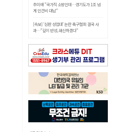
추미애 "국가직 소방인데…경기도가 1조 넘
게 인건비 대납"
[속보] '심판 성접대' 논란 축구협회 결국 사
과…"깊이 반성, 쇄신하겠다"