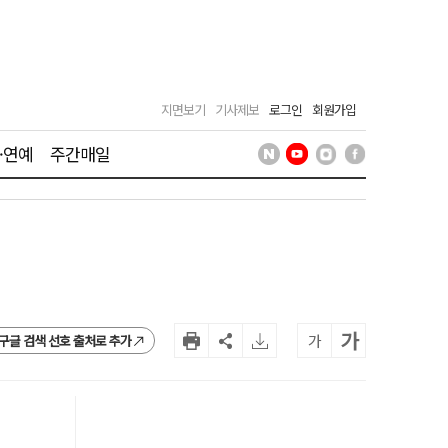
지면보기
기사제보
로그인
회원가입
·연예
주간매일
가
가
구글 검색 선호 출처로 추가