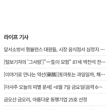
라이프 기사
달서소방서 펌뷸런스 대원들, 시장 음식점서 심정지 환자 생명 살려
[털보기자의 '그사람']"一生이 모험" 87세 박찬석 전 경북대 총장
[이야기로 만나는 약선(藥膳)]토마토는 과일일까, 채소일까
[더사주 오늘의 띠별 운세] <8월 7일 금요일(음력 6월25일)>
금오산 금오리, 아름다운 동행기업 25호 선정