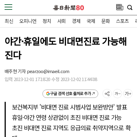
최신
오피니언
정치
사회
경제
국제
문화
스포츠
야간·휴일에도 비대면진료 가능해
진다
배주현 기자
pearzoo@imaeil.com
입력 2023-12-01 17:18:20 수정 2023-12-02 11:44:08
구글 검색 선호 출처로 추가
보건복지부 '비대면 진료 시범사업 보완방안' 발표
휴일·야간 연령 상관없이 초진 비대면 진료 가능
초진 비대면 진료 지역도 응급의료 취약지역으로 확