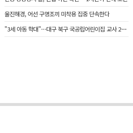
울진해경, 어선 구명조끼 미착용 집중 단속한다
"3세 아동 학대"…대구 북구 국공립어린이집 교사 2명 검찰 송치