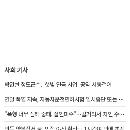
사회 기사
박권현 청도군수, '햇빛 연금 사업' 공약 시동걸어
연일 폭염 지속, 자동차운전면허시험 일시중단 또는 축소 운영
"폭행 너무 심해 중태, 살인미수"…길거리서 지인 수십회 때린 50대 '긴급체포'
안동 양봉장서 불, 인접 야산 확산… 1시간여 만에 초진