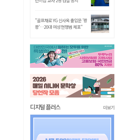
린이집 교사 2명 검찰 송치
"골프채로 YG 신사옥 출입문 '쾅
쾅'…20대 여성 현행범 체포"
디지털 플러스
더보기