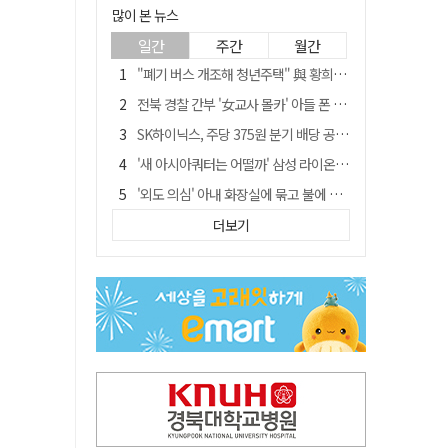
많이 본 뉴스
일간
주간
월간
"폐기 버스 개조해 청년주택" 與 황희…'딸 학비는 年 4200만원'
전북 경찰 간부 '女교사 몰카' 아들 폰 부수고…"처벌 못하는 사안" 내부망에 글
SK하이닉스, 주당 375원 분기 배당 공시…"3분기 중 주주환원 방안 확정"
'새 아시아쿼터는 어떨까' 삼성 라이온즈, 새 얼굴 투수 미야모리 영입
'외도 의심' 아내 화장실에 묶고 불에 달군 공구로 고문…남편 검거
박권현 청도군수, '햇빛 연금 사업' 공약 시동걸어
더보기
김병삼 경북 영천시장, 이번엔 국회 공략…'마사회 본사 이전·광역교통망 확충' 요청
봉화서 주택 에어컨 실외기에서 시작된 불… 주택 화재로 번져
"3세 아동 학대"…대구 북구 국공립어린이집 교사 2명 검찰 송치
경찰, 9월 초부터 상피제 전격 실시…가족 사건 수사 못해