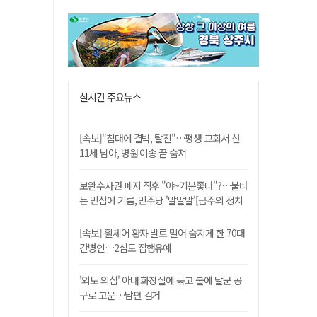
실시간 주요뉴스
[속보]"침대에 결박, 탈진"…평생 교회서 산
11세 남아, 병원 이송 끝 숨져
보완수사권 폐지 직후 "야~기분좋다"?…불타
는 민심에 기름, 민주당 '말말말'[금주의 정치
舌전]
[속보] 휠체어 환자 발로 밀어 숨지게 한 70대
간병인…2심도 집행유예
'외도 의심' 아내 화장실에 묶고 불에 달군 공
구로 고문…남편 검거