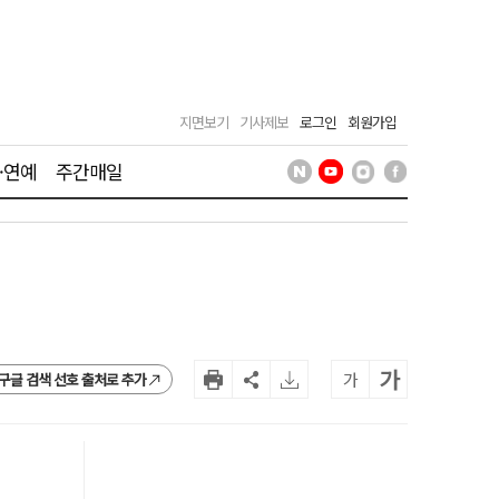
지면보기
기사제보
로그인
회원가입
·연예
주간매일
가
가
구글 검색 선호 출처로 추가