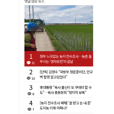
댓글 많은 뉴스
정부 느닷없는 농지 전수조사…농촌 들
쑤시는 '경자유전'의 칼날
31
[단독] 김영수 "국방부 청문준비단, 안규
백 탈영 알고있었다"
10
李대통령 "육사 출신이 또 쿠데타 할 수
도"…육사 총동창회 "정치적 보복"
8
[농지 전수조사 폐해] '쌀 받고 논 내 준'
도지농 이제 어쩌나?
7