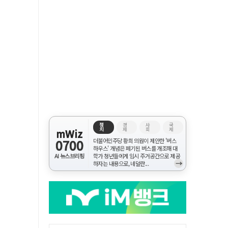
정
경
사
국
치
제
회
제
mWiz
0700
더불어민주당 황희 의원이 제안한 '버스
하우스' 개념은 폐기된 버스를 개조해 대
AI 뉴스브리핑
학가 청년들에게 임시 주거공간으로 제공
→
하자는 내용으로, 네덜란...