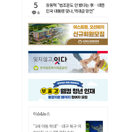
장동혁 "법조문도 안 봤다는 李…대한
민국 대통령 맞나, 역대급 망언"
6
이슈&뉴스
"3세 아동 학대"…대구 북구 어