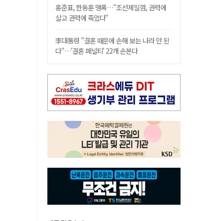
홍준표, 한동훈 맹폭…"조선제일껌, 권력에
살고 권력에 죽었다"
李대통령 "결혼 때문에 손해 보는 나라 안 된
다"…'결혼 페널티' 22개 손본다