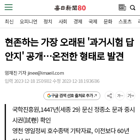
최신
오피니언
정치
사회
경제
국제
문화
스포츠
현존하는 가장 오래된 '과거시험 답
안지' 공개…온전한 형태로 발견
엄재진 기자
jinee@imaeil.com
입력 2023-12-18 15:09:02 수정 2023-12-18 19:36:06
구글 검색 선호 출처로 추가
국학진흥원,1447년(세종 29) 문신 정종소 문과 중시
시권(試卷) 확인
영천 영일정씨 호수종택 기탁자료, 이전보다 60년