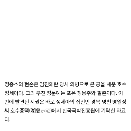
정종소의 현손은 임진왜란 당시 의병으로 큰 공을 세운 호수
정세아다. 그의 부친 정문예는 포은 정몽주와 팔촌이다. 이
번에 발견된 시권은 바로 정세아의 집안인 경북 영천 영일정
씨 호수종택(湖叟宗宅)에서 한국국학진흥원에 기탁한 자료
다.