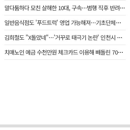
말다툼하다 모친 살해한 10대, 구속…범행 직후 반려견도 죽여
일반음식점도 '푸드트럭' 영업 가능해져…기초단체별 조례 개정 움직임
김희철도 "X돌았네"…'거꾸로 태극기 논란' 인천시 현수막, 이틀 만에 철거
치매노인 예금 수천만원 체크카드 이용해 빼돌린 70대 간병인, 집행유예