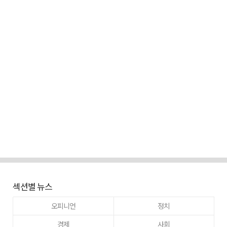
섹션별 뉴스
오피니언
정치
경제
사회