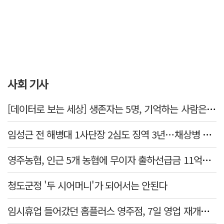
사회 기사
[데이터로 보는 세상] 생존자는 5명, 기억하는 사람은 늘었다
임성근 전 해병대 1사단장 2심도 징역 3년…채상병 순직 책임 유죄
영주농협, 인근 5개 농협에 무이자 출하선급금 11억원 지원…상생 유통망 강화
청도군정 '두 시어머니'가 되어서는 안된다
임시휴업 들어갔던 홈플러스 영주점, 7일 영업 재개…지하 1층만 운영