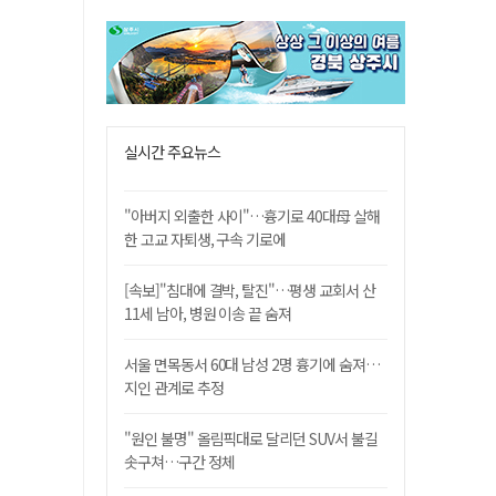
실시간 주요뉴스
"아버지 외출한 사이"…흉기로 40대母 살해
한 고교 자퇴생, 구속 기로에
[속보]"침대에 결박, 탈진"…평생 교회서 산
11세 남아, 병원 이송 끝 숨져
서울 면목동서 60대 남성 2명 흉기에 숨져…
지인 관계로 추정
"원인 불명" 올림픽대로 달리던 SUV서 불길
솟구쳐…구간 정체