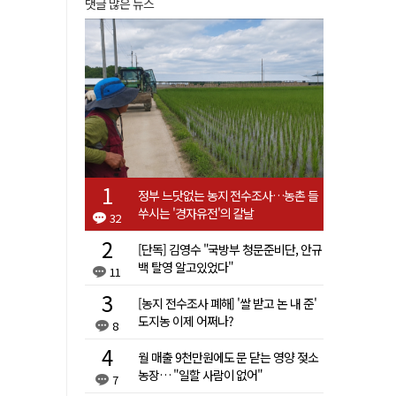
댓글 많은 뉴스
정부 느닷없는 농지 전수조사…농촌 들
쑤시는 '경자유전'의 칼날
32
[단독] 김영수 "국방부 청문준비단, 안규
백 탈영 알고있었다"
11
[농지 전수조사 폐해] '쌀 받고 논 내 준'
도지농 이제 어쩌나?
8
월 매출 9천만원에도 문 닫는 영양 젖소
농장… "일할 사람이 없어"
7