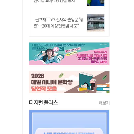
린이집 교사 2명 검찰 송치
"골프채로 YG 신사옥 출입문 '쾅
쾅'…20대 여성 현행범 체포"
디지털 플러스
더보기