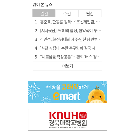
많이 본 뉴스
일간
주간
월간
홍준표, 한동훈 맹폭…"조선제일껌, 권력에 살고 권력에 죽었다"
[시사뒷담] MOU의 함정, 협약식이 투자 확정은 아니긴 해
김민석, 與전당대회 제주·인천 당원투표서 승리…누적 득표는 '초박빙'
'심판 성접대' 논란 축구협회 결국 사과…"깊이 반성, 쇄신하겠다"
"내로남불·탁상공론"…황희 '버스 청년주택' 제안에 與 내부서도 쓴소리
"경로당 통장에 비밀번호가 적혀 있다"…전국 돌며 경로당 13곳 턴 30대 구속
더보기
"침대에 결박, 탈진"…평생 교회서 산 11세 남아, 병원 이송 끝 숨져
예안향교 대성전, '국가지정 보물로 지정'
휠체어 환자 발로 밀어 숨지게 한 70대 간병인…2심도 집행유예
박권현 청도군수, 국무총리에 "청도 물 공급 최대 3만t 늘려달라"