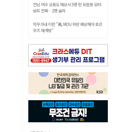
전남 여수 오동도 해상서 5명 탄 유람용 모터
보트 전복…2명 숨져
막무가내 이란 "美, MOU 위반 배상해야 호르
무즈 재개방"