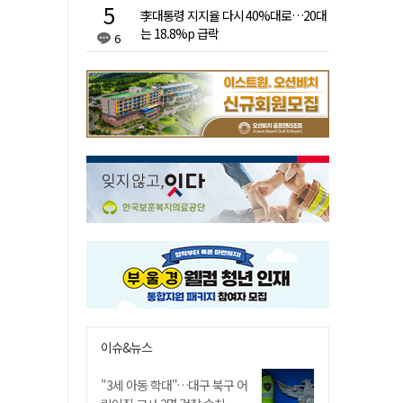
李대통령 지지율 다시 40%대로…20대
는 18.8%p 급락
6
이슈&뉴스
"3세 아동 학대"…대구 북구 어