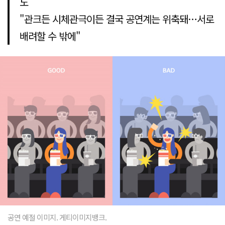
도
"관크든 시체관극이든 결국 공연계는 위축돼…서로
배려할 수 밖에"
공연 예절 이미지. 게티이미지뱅크.