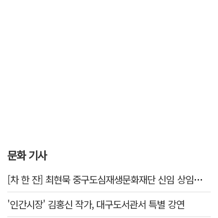
문화 기사
[차 한 잔] 최현묵 중구도심재생문화재단 신임 상임이사 "서문시장·경상감영 등 지역 자원 활용…문화의 일상화"
'인간시장' 김홍신 작가, 대구도서관서 특별 강연