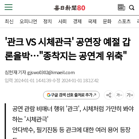
최신
오피니언
정치
사회
경제
국제
문화
스포츠
'관크 VS 시체관극' 공연장 예절 갑
론을박…"종착지는 공연계 위축"
심헌재 기자
gjswo0302@imaeil.com
입력 2024-01-01 14:41:39 수정 2024-01-01 18:12:42
구글 검색 선호 출처로 추가
공연 관람 비매너 행위 '관크', 시체처럼 가만히 봐야
하는 '시체관극'
안다박수, 필기진동 등 관크에 대한 여러 용어 등장