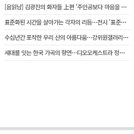
[음읽남] 김광진의 화자들 上편 '주인공보다 마음을 쓴 사람'
표준화된 시간을 살아가는 각자의 리듬…전시 '표준시차'
수십년간 포착한 우리 산의 아름다움…강위원갤러리 '팔공·지리展' 개최
세대를 잇는 한국 가곡의 향연…디오오케스트라 정기연주회 '노래의 날개 위에'