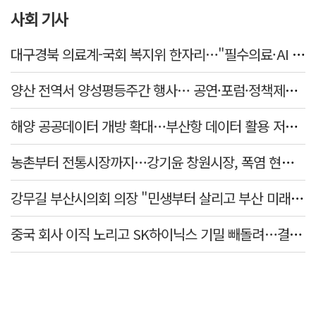
사회 기사
대구경북 의료계-국회 복지위 한자리…"필수의료·AI 바이오 협력 강화"
양산 전역서 양성평등주간 행사… 공연·포럼·정책제안 잇따라
해양 공공데이터 개방 확대…부산항 데이터 활용 저변 넓힌다
농촌부터 전통시장까지…강기윤 창원시장, 폭염 현장 누볐다
강무길 부산시의회 의장 "민생부터 살리고 부산 미래 준비하겠다"
중국 회사 이직 노리고 SK하이닉스 기밀 빼돌려…결국 실형