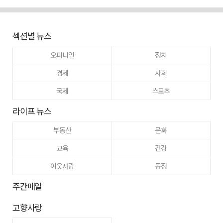
섹션별 뉴스
오피니언
정치
경제
사회
국제
스포츠
라이프 뉴스
부동산
문화
교육
건강
이웃사랑
동정
주간매일
고향사랑