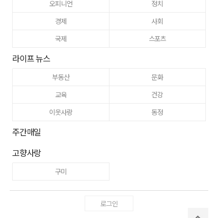
오피니언
정치
경제
사회
국제
스포츠
라이프 뉴스
부동산
문화
교육
건강
이웃사랑
동정
주간매일
고향사랑
구미
로그인