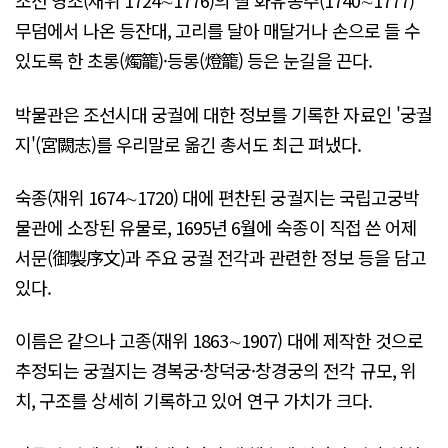
조선 영조(재위 1724∼1776)의 딸 화유옹주(1740∼1777)
무덤에서 나온 등잔대, 고리를 달아 매달거나 손으로 들 수
있도록 한 초롱(燭籠)·등롱(燈籠) 등은 눈길을 끈다.
박물관은 조선시대 궁궐에 대한 정보를 기록한 자료인 '궁궐
지'(宮闕志)를 우리말로 옮긴 총서도 최근 펴냈다.
숙종(재위 1674∼1720) 대에 편찬된 궁궐지는 국립고궁박
물관에 소장된 유물로, 1695년 6월에 숙종이 직접 쓴 어제
서문(御製序文)과 주요 궁궐 전각과 관련한 정보 등을 담고
있다.
이름은 같으나 고종(재위 1863∼1907) 대에 제작한 것으로
추정되는 궁궐지는 경복궁·창덕궁·창경궁의 전각 규모, 위
치, 구조를 상세히 기록하고 있어 연구 가치가 크다.