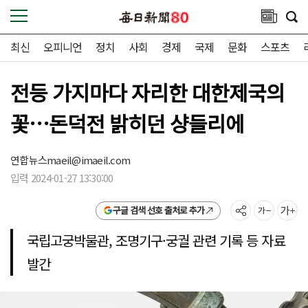
최신
오피니언
정치
사회
경제
국제
문화
스포츠
전등 가지마다 자리한 대한제국의
꽃…돈덕전 밝히던 샹들리에
연합뉴스
maeil@imaeil.com
입력 2024-01-27 13:30:00
구글 검색 선호 출처로 추가
국립고궁박물관, 조명기구·궁궐 관련 기록 등 자료
발간