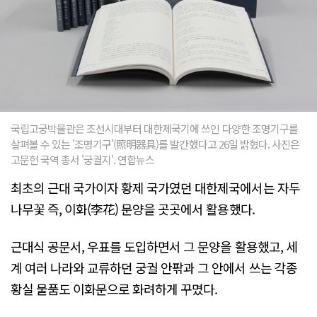
국립고궁박물관은 조선시대부터 대한제국기에 쓰인 다양한 조명기구를
살펴볼 수 있는 '조명기구'(照明器具)를 발간했다고 26일 밝혔다. 사진은
고문헌 국역 총서 '궁궐지'. 연합뉴스
최초의 근대 국가이자 황제 국가였던 대한제국에서는 자두
나무꽃 즉, 이화(李花) 문양을 곳곳에서 활용했다.
근대식 공문서, 우표를 도입하면서 그 문양을 활용했고, 세
계 여러 나라와 교류하던 궁궐 안팎과 그 안에서 쓰는 각종
황실 물품도 이화문으로 화려하게 꾸몄다.