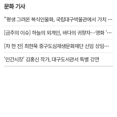
문화 기사
"평생 그려온 복식인물화, 국립대구박물관에서 가치 있게 활용되길"
[금주의 이슈] 하늘의 외계인, 바다의 귀향자…영화 '호프'와 '오디세이'
[차 한 잔] 최현묵 중구도심재생문화재단 신임 상임이사 "서문시장·경상감영 등 지역 자원 활용…문화의 일상화"
'인간시장' 김홍신 작가, 대구도서관서 특별 강연