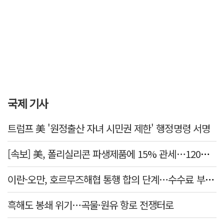
국제 기사
트럼프 美 '원정출산 자녀 시민권 제한' 행정명령 서명
[속보] 美, 폴리실리콘 파생제품에 15% 관세…120일 뒤 발효
이란-오만, 호르무즈해협 통행 합의 단계…수수료 부과되나
흑해도 봉쇄 위기…곡물·원유 항로 전쟁터로