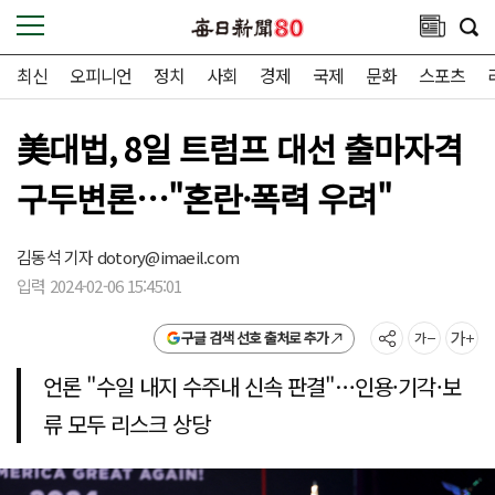
최신
오피니언
정치
사회
경제
국제
문화
스포츠
美대법, 8일 트럼프 대선 출마자격
구두변론…"혼란·폭력 우려"
김동석 기자
dotory@imaeil.com
입력 2024-02-06 15:45:01
구글 검색 선호 출처로 추가
언론 "수일 내지 수주내 신속 판결"…인용·기각·보
류 모두 리스크 상당