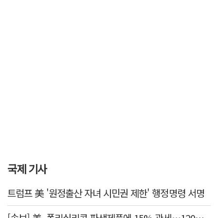
국제 기사
트럼프 美 '원정출산 자녀 시민권 제한' 행정명령 서명
[속보] 美, 폴리실리콘 파생제품에 15% 관세…120일 뒤 발효