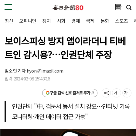
최신
오피니언
정치
사회
경제
국제
문화
스포츠
보이스피싱 방지 앱이라더니 티베
트인 감시용?…인권단체 주장
임소현 기자
hyoni@imaeil.com
입력 2024-02-08 15:43:16
구글 검색 선호 출처로 추가
인권단체 "中, 검문서 등서 설치 강요…인터넷 기록
모니터링·개인 데이터 접근 가능"