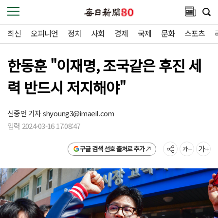
최신
오피니언
정치
사회
경제
국제
문화
스포츠
한동훈 "이재명, 조국같은 후진 세
력 반드시 저지해야"
신중언 기자
shyoung3@imaeil.com
입력 2024-03-16 17:08:47
구글 검색 선호 출처로 추가