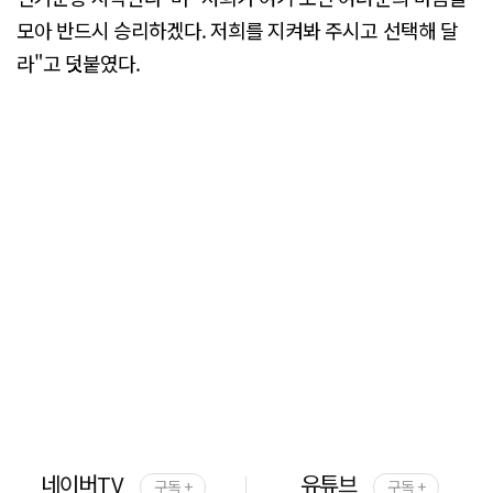
모아 반드시 승리하겠다. 저희를 지켜봐 주시고 선택해 달
라"고 덧붙였다.
네이버TV
유튜브
구독 +
구독 +