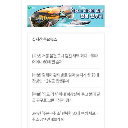
실시간 주요뉴스
[속보] 거동 불편 모녀 덮친 새벽 화재…90대
어머니·60대 딸 숨져
[속보] 휠체어 환자 발로 밀어 숨지게 한 70대
간병인…2심도 집행유예
[속보] '외도 의심' 아내 화장실에 묶고 불에 달
군 공구로 고문…남편 검거
2년간 '주문→취소' 반복한 30대 여성 체포…
취소 금액만 400억 원