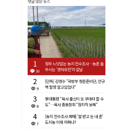
댓글 많은 뉴스
정부 느닷없는 농지 전수조사…농촌 들
쑤시는 '경자유전'의 칼날
30
[단독] 김영수 "국방부 청문준비단, 안규
백 탈영 알고있었다"
9
李대통령 "육사 출신이 또 쿠데타 할 수
도"…육사 총동창회 "정치적 보복"
8
[농지 전수조사 폐해] '쌀 받고 논 내 준'
도지농 이제 어쩌나?
7