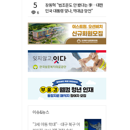
장동혁 "법조문도 안 봤다는 李…대한
민국 대통령 맞나, 역대급 망언"
6
이슈&뉴스
"3세 아동 학대"…대구 북구 어