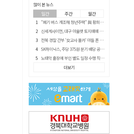
많이 본 뉴스
일간
주간
월간
"폐기 버스 개조해 청년주택" 與 황희…'딸 학비는 年 4200만원'
신세계사이먼, 대구 아울렛 토지매매 계약 체결… 사업 본궤도
전북 경찰 간부 '女교사 몰카' 아들 폰 부수고…"처벌 못하는 사안" 내부망에 글
SK하이닉스, 주당 375원 분기 배당 공시…"3분기 중 주주환원 방안 확정"
노태악 출장에 부인 별도 일정 수행 직원도…보고서엔 '공식일정 참석'
'새 아시아쿼터는 어떨까' 삼성 라이온즈, 새 얼굴 투수 미야모리 영입
더보기
'외도 의심' 아내 화장실에 묶고 불에 달군 공구로 고문…남편 검거
박권현 청도군수, '햇빛 연금 사업' 공약 시동걸어
통합 고속철 할인 '반짝 3년'…이후 요금 도로 오른다?
"골프채로 YG 신사옥 출입문 '쾅쾅'…20대 여성 현행범 체포"[영상]