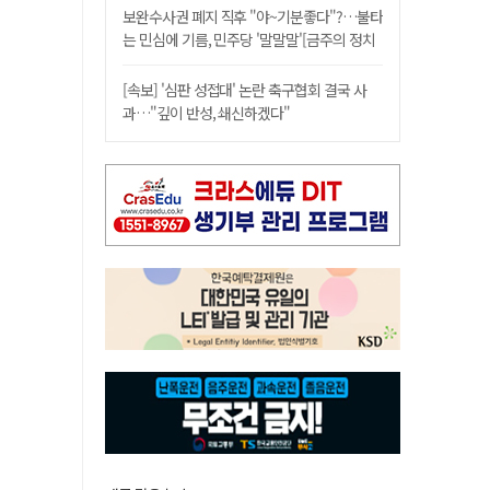
보완수사권 폐지 직후 "야~기분좋다"?…불타
는 민심에 기름, 민주당 '말말말'[금주의 정치
舌전]
[속보] '심판 성접대' 논란 축구협회 결국 사
과…"깊이 반성, 쇄신하겠다"