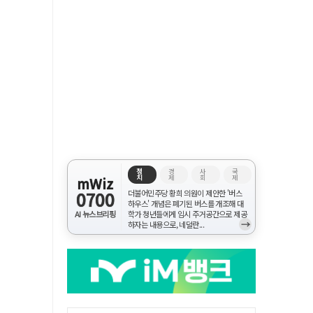
정
경
사
국
치
제
회
제
mWiz
0700
더불어민주당 황희 의원이 제안한 '버스
하우스' 개념은 폐기된 버스를 개조해 대
AI 뉴스브리핑
학가 청년들에게 임시 주거공간으로 제공
→
하자는 내용으로, 네덜란...