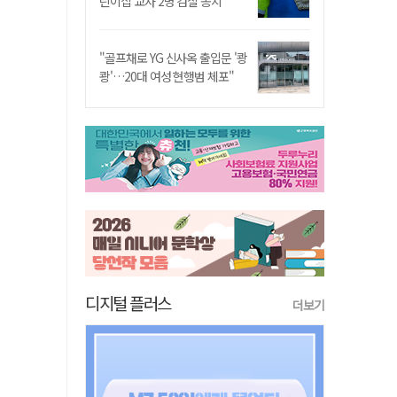
린이집 교사 2명 검찰 송치
"골프채로 YG 신사옥 출입문 '쾅
쾅'…20대 여성 현행범 체포"
디지털 플러스
더보기