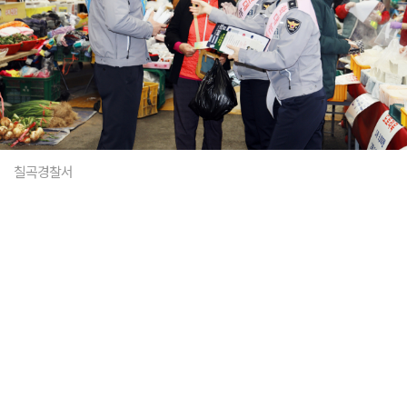
칠곡경찰서