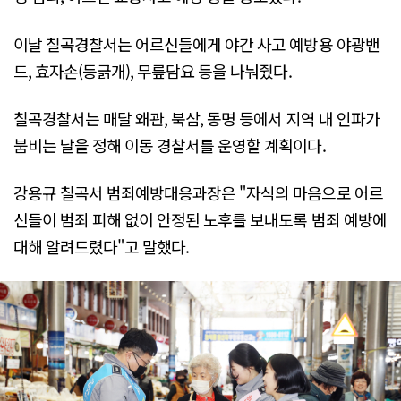
이날 칠곡경찰서는 어르신들에게 야간 사고 예방용 야광밴
드, 효자손(등긁개), 무릎담요 등을 나눠줬다.
칠곡경찰서는 매달 왜관, 북삼, 동명 등에서 지역 내 인파가
붐비는 날을 정해 이동 경찰서를 운영할 계획이다.
강용규 칠곡서 범죄예방대응과장은 "자식의 마음으로 어르
신들이 범죄 피해 없이 안정된 노후를 보내도록 범죄 예방에
대해 알려드렸다"고 말했다.