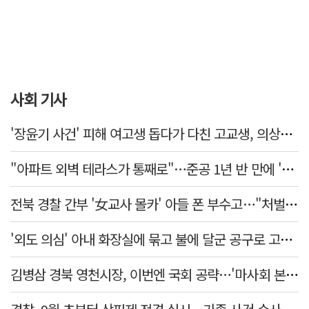
사회 기사
'장윤기 사건' 피해 여고생 돕다가 다친 고교생, 의상자 인정
"아파트 외벽 테라스가 통째로"…준공 1년 반 만에 '아찔 사고'
전북 경찰 간부 '女교사 몰카' 아들 폰 부수고…"처벌 못하는 사안" 내부망에 글
'외도 의심' 아내 화장실에 묶고 불에 달군 공구로 고문…남편 검거
김병삼 경북 영천시장, 이번엔 국회 공략…'마사회 본사 이전·광역교통망 확충' 요청