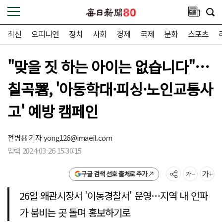
최신
오피니언
정치
사회
경제
국제
문화
스포츠
"맞을 짓 하는 아이는 없습니다"…
칠곡署, '아동학대·피싱·노인교통사
고' 예방 캠페인
전병용 기자
yong126@imaeil.com
입력 2024-03-26 15:30:15
구글 검색 선호 출처로 추가
26일 왜관시장서 '이동경찰서' 운영…지역 내 인파
가 붐비는 곳 돌며 홍보하기로