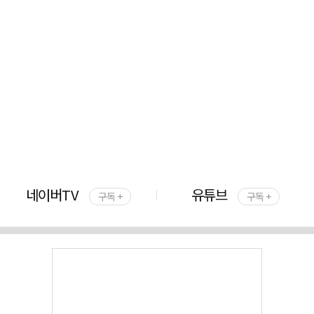
네이버TV
유튜브
구독 +
구독 +