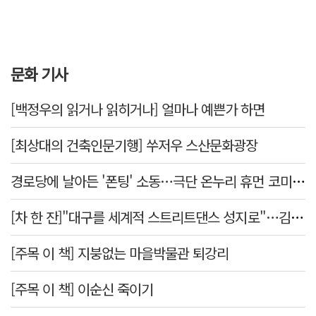
문화 기사
[백정우의 읽거나 읽히거나] 얼마나 예쁜가 하면
[최상대의 건축인문기행] 쑤저우 스산문화광장
경로당에 날아든 '폰팅' 소동…극단 온누리 휴먼 코미디 연극, 19일 개막
[차 한 잔]"대구를 세계적 스트리트댄스 성지로"…김민중 대구경북스트릿댄스협회장
[주목 이 책] 지붕없는 마을박물관 퇴강리
[주목 이 책] 이순신 죽이기