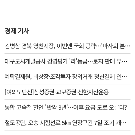
경제 기사
김병삼 경북 영천시장, 이번엔 국회 공략…'마사회 본사 이전·광역교통망 확충' 요청
대구도시개발공사 경영평가 '라'등급…토지 판매 부진에 1년 만에 두 단계 '뚝'
예탁결제원, 비상장·조각투자 장외거래 청산결제 인프라 구축 착수…연내 가동
[여의도단신]삼성증권·교보증권·신한자산운용
통합 고속철 할인 '반짝 3년'…이후 요금 도로 오른다?
철도공단, 오송 시험선로 5㎞ 연장구간 7일 조기 개통…LA 메트로 사업 지원