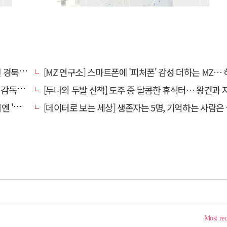
대 총장
[MZ 연구소] 스마트폰에 '피처폰' 감성 더하는 MZ… 히퍼와 줄
 홍명보
[두나의 두발 산책] 도주 중 달콤한 휴식터… 왕건과 지명
참석'
[데이터로 보는 세상] 생존자는 5명, 기억하는 사람은