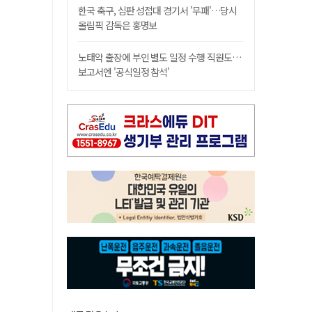
한국 축구, 심판 성접대 경기서 '무패'…당시
올림픽 감독은 홍명보
노태악 출장에 부인 별도 일정 수행 직원도…
보고서엔 '공식일정 참석'