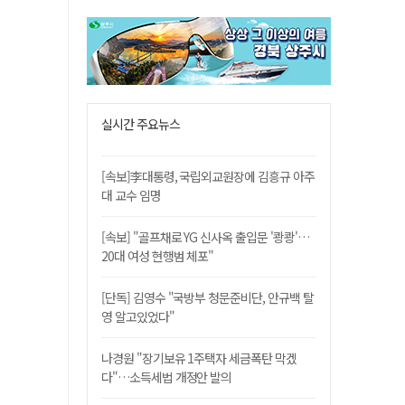
실시간 주요뉴스
[속보]李대통령, 국립외교원장에 김흥규 아주
대 교수 임명
[속보] "골프채로 YG 신사옥 출입문 '쾅쾅'…
20대 여성 현행범 체포"
[단독] 김영수 "국방부 청문준비단, 안규백 탈
영 알고있었다"
나경원 "장기보유 1주택자 세금폭탄 막겠
다"…소득세법 개정안 발의