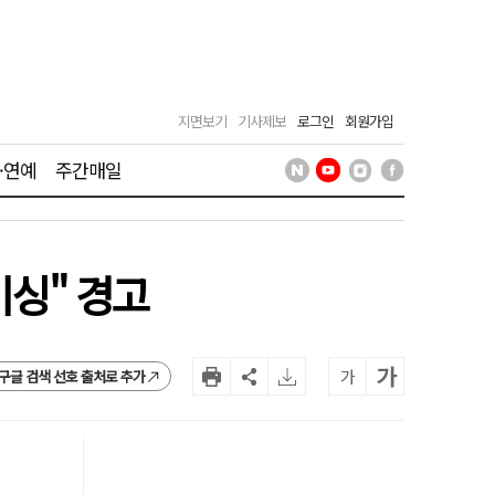
지면보기
기사제보
로그인
회원가입
·연예
주간매일
미싱" 경고
가
가
구글 검색 선호 출처로 추가