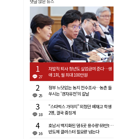
댓글 많은 뉴스
자발적 퇴사 청년도 실업급여 준다…생
애 1회, 월 최대 100만원
27
정부 느닷없는 농지 전수조사…농촌 들
쑤시는 '경자유전'의 칼날
25
"스타벅스 가야지" 외쳤던 배재고 학생
2명, 결국 중징계
18
호남서 백지화된 댐 6곳 용수량 69만t…
반도체 클러스터 필요량 넘는다
16