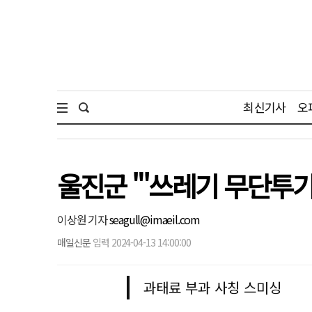
최신기사
오
울진군 "'쓰레기 무단투기
이상원 기자
seagull@imaeil.com
매일신문
입력 2024-04-13 14:00:00
과태료 부과 사칭 스미싱