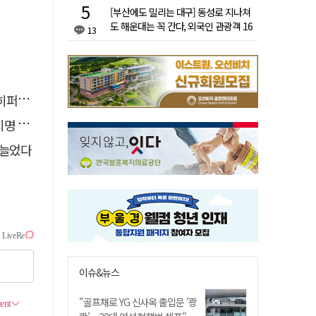
[부산에도 밀리는 대구] 동성로 지나쳐
도 해운대는 꼭 간다, 외국인 관광객 16
13
배 차이
이어폰
 산책
 늘었다
이슈&뉴스
"골프채로 YG 신사옥 출입문 '쾅