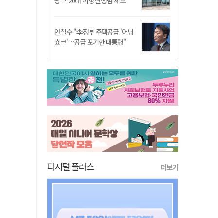
쾅'…20대 여성 현행범 체포"
안철수 "李정부 주택공급 '어닝
쇼크'…공급 포기한 대통령"
디지털 플러스
더보기