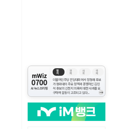
정
경
사
국
치
제
회
제
mWiz
0700
더불어민주당 전당대회에서 정청래 후보
가 청와대의 주요 정책과 경쟁자인 김민
AI 뉴스브리핑
석 후보의 신천지 의혹에 대한 사과를 요
→
구하며 갈등이 고조되고 있다...