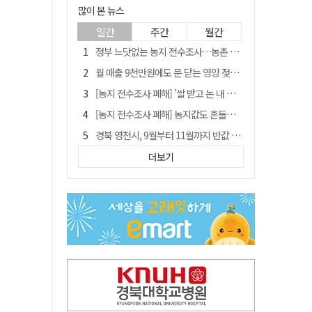
많이 본 뉴스
일간
주간
월간
정부 느닷없는 농지 전수조사…농촌 들쑤시는 '경자유전'의 칼날
월 매출 9천만원에도 문 닫는 영양 젖소농장… "일할 사람이 없어"
[농지 전수조사 폐해] '쌀 받고 논 내 준' 도지농 이제 어쩌나?
[농지 전수조사 폐해] 농지값도 흔들리나…"도지 막히면 헐값 매물 나올 수도"
경북 영천시, 9월부터 11월까지 반값 여행 혜택 제공
'솔리다임 IPO 추진설' SK하이닉스, 주가 9% 급락
더보기
국민 51.9% "李 대통령 재판 재개 필요하다"
[농지 전수조사 폐해] 실경작농·청년농 부담도 커진다
TK신공항 참여 주저한 LH, 광주군공항 사업에는 앞장
아쉬운 태클