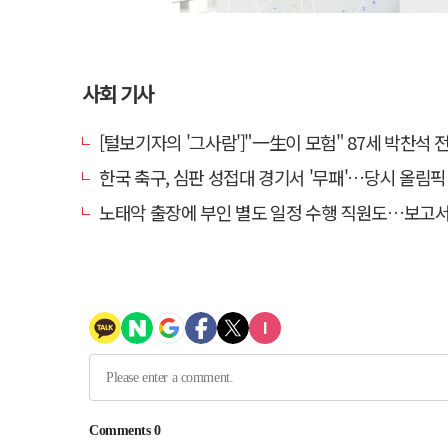
사회 기사
[털보기자의 '그사람']"一生이 모험" 87세 박찬석 전 경북
한국 축구, 심판 성접대 경기서 '무패'…당시 올림픽 감독은
노태악 출장에 부인 별도 일정 수행 직원도…보고서엔 '공식일정 