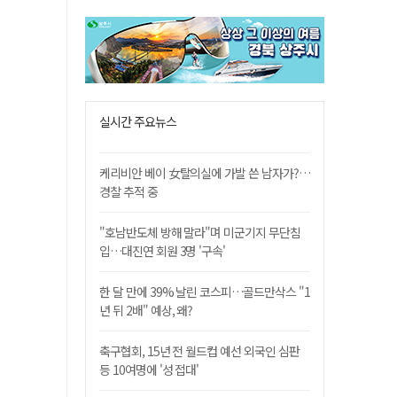
실시간 주요뉴스
케리비안 베이 女탈의실에 가발 쓴 남자가?…
경찰 추적 중
"호남반도체 방해 말라"며 미군기지 무단침
입…대진연 회원 3명 '구속'
한 달 만에 39% 날린 코스피…골드만삭스 "1
년 뒤 2배" 예상, 왜?
축구협회, 15년 전 월드컵 예선 외국인 심판
등 10여명에 '성 접대'