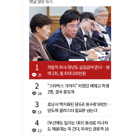
댓글 많은 뉴스
자발적 퇴사 청년도 실업급여 준다…생
애 1회, 월 최대 100만원
25
"스타벅스 가야지" 외쳤던 배재고 학생
2명, 결국 중징계
16
호남서 백지화된 댐 6곳 용수량 69만t…
반도체 클러스터 필요량 넘는다
13
[부산에도 밀리는 대구] 동성로 지나쳐
도 해운대는 꼭 간다, 외국인 관광객 16
12
배 차이