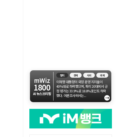
정치
경제
사회
국제
mWiz
이재명 대통령의 국정 운영 지지율이
1800
40%대로 하락했으며, 특히 20대에서 긍
정 평가는 33.9%로 18.8%포인트 하락
AI 뉴스브리핑
했다. 여론조사에서는...
→