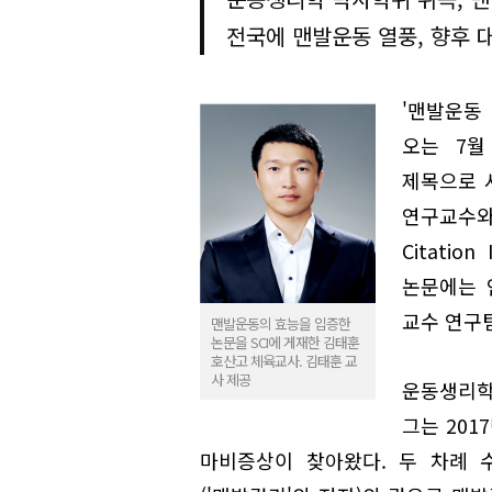
전국에 맨발운동 열풍, 향후 대
'맨발운동
오는 7월
제목으로 
연구교수와 
Citatio
논문에는 
교수 연구
맨발운동의 효능을 입증한
논문을 SCI에 게재한 김태훈
호산고 체육교사. 김태훈 교
사 제공
운동생리학
그는 201
마비증상이 찾아왔다. 두 차례 