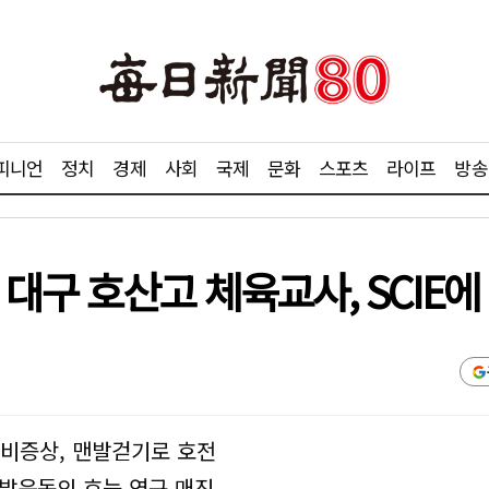
피니언
정치
경제
사회
국제
문화
스포츠
라이프
방송
 대구 호산고 체육교사, SCIE에
마비증상, 맨발걷기로 호전
발운동의 효능 연구 매진