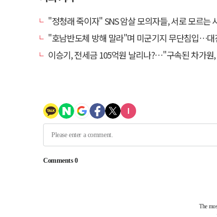
"정청래 죽이자" SNS 암살 모의자들, 서로 모르는 사이였다
"호남반도체 방해 말라"며 미군기지 무단침입…대진연 회원 3명 
이승기, 전세금 105억원 날리나?…"구속된 차가원, 형사 범죄