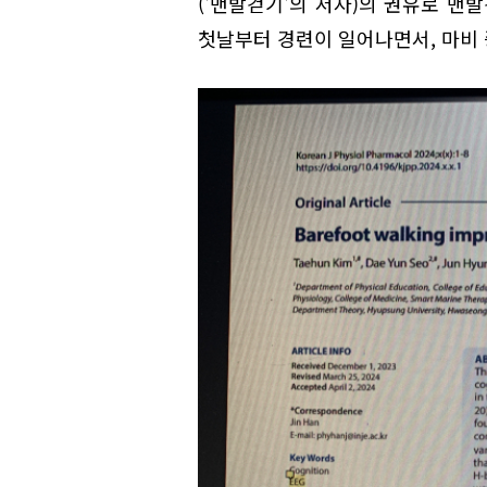
('맨발걷기'의 저자)의 권유로 맨
첫날부터 경련이 일어나면서, 마비 