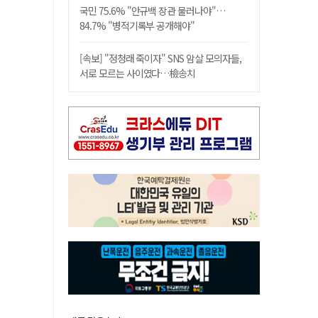
국민 75.6% "안규백 장관 물러나야"…
84.7% "병적기록부 공개해야"
[속보] "정청래 죽이자" SNS 암살 모의자들,
서로 모르는 사이였다…檢송치