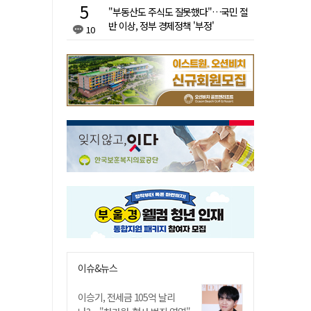
"부동산도 주식도 잘못했다"…국민 절
반 이상, 정부 경제정책 '부정'
10
이슈&뉴스
이승기, 전세금 105억 날리