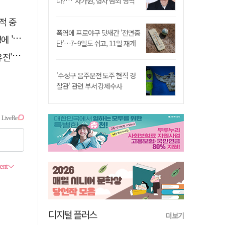
나?…"차가원, 형사 범죄 영역"
적 중
폭염에 프로야구 닷새간 '전면중
접대'
단'…7~9일도 쉬고, 11일 재개
 칼날
'수성구 음주운전 도주 현직 경
찰관' 관련 부서 강제수사
디지털 플러스
더보기