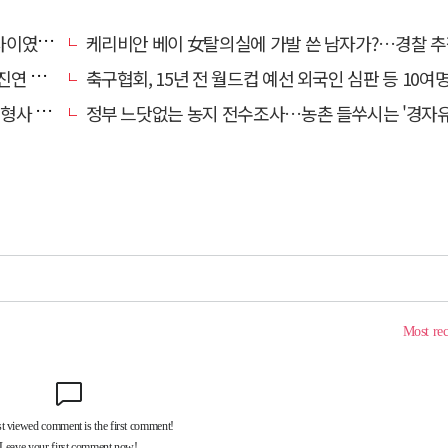
…檢송치
케리비안 베이 女탈의실에 가발 쓴 남자가?…경찰 추
'구속'
축구협회, 15년 전 월드컵 예선 외국인 심판 등 10여명에 '성 
 영역"
정부 느닷없는 농지 전수조사…농촌 들쑤시는 '경자유전'의