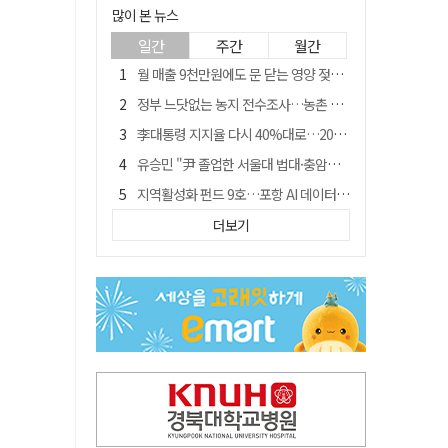
많이 본 뉴스
일간
주간
월간
월 매출 9천만원에도 문 닫는 영양 젖소농장… "일할 사람이 없어"
정부 느닷없는 농지 전수조사…농촌 들쑤시는 '경자유전'의 칼날
李대통령 지지율 다시 40%대로…20대는 18.8%p 급락
유승민 "尹 졸업한 서울대 법대·충암고도 없애야"…李 육사 통합 직격
지역활성화 펀드 9호…포항 AI 데이터센터에 6천억 투입
국민 51.9% "李 대통령 재판 재개 필요하다"
더보기
[농지 전수조사 폐해] 농지값도 흔들리나…"도지 막히면 헐값 매물 나올 수도"
경북 영천시, 9월부터 11월까지 반값 여행 혜택 제공
아쉬운 태클
'솔리다임 IPO 추진설' SK하이닉스, 주가 9% 급락