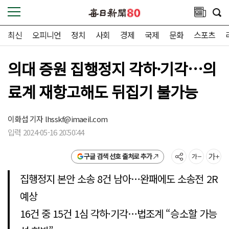
최신
오피니언
정치
사회
경제
국제
문화
스포츠
의대 증원 집행정지 각하·기각…의
료계 재항고해도 뒤집기 불가능
이화섭 기자
lhsskf@imaeil.com
입력 2024-05-16 20:50:44
구글 검색 선호 출처로 추가
집행정지 본안 소송 8건 남아…완패에도 소송전 2R
예상
16건 중 15건 1심 각하·기각…법조계 “승소할 가능