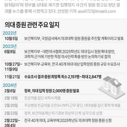
멈춰달라'며 정부를 상대로 제기한 집행정지 사건의 법원 항고심 판단 결
과를 뉴스를 통해 시청하고 있다. 안성완 기자 asw0727@imaeil.com