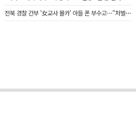
전북 경찰 간부 '女교사 몰카' 아들 폰 부수고…"처벌 못하는 사안" 내부망에 글