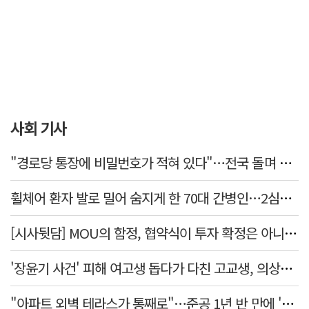
사회 기사
"경로당 통장에 비밀번호가 적혀 있다"…전국 돌며 경로당 13곳 턴 30대 구속
휠체어 환자 발로 밀어 숨지게 한 70대 간병인…2심도 집행유예
[시사뒷담] MOU의 함정, 협약식이 투자 확정은 아니긴 해
'장윤기 사건' 피해 여고생 돕다가 다친 고교생, 의상자 인정
"아파트 외벽 테라스가 통째로"…준공 1년 반 만에 '아찔 사고'