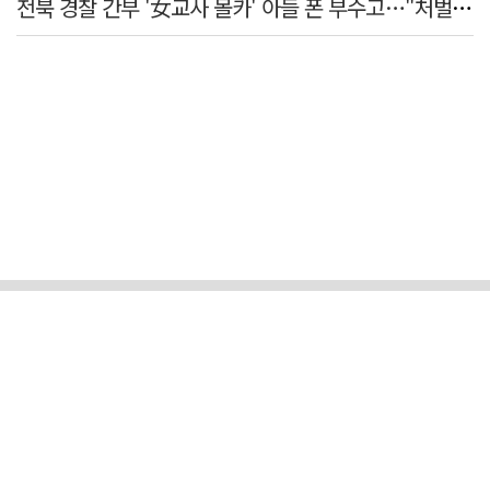
전북 경찰 간부 '女교사 몰카' 아들 폰 부수고…"처벌 못하는 사안" 내부망에 글