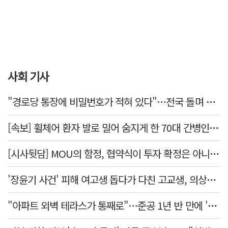
사회 기사
"경로당 통장에 비밀번호가 적혀 있다"…전국 돌며 경로당 13곳 턴 30대 구속
[속보] 휠체어 환자 발로 밀어 숨지게 한 70대 간병인…2심도 집행유예
[시사뒷담] MOU의 함정, 협약식이 투자 확정은 아니긴 해
'장윤기 사건' 피해 여고생 돕다가 다친 고교생, 의상자 인정
"아파트 외벽 테라스가 통째로"…준공 1년 반 만에 '아찔 사고'