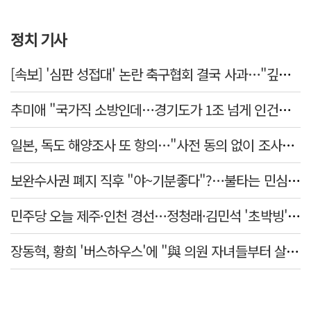
정치 기사
[속보] '심판 성접대' 논란 축구협회 결국 사과…"깊이 반성, 쇄신하겠다"
추미애 "국가직 소방인데…경기도가 1조 넘게 인건비 대납"
일본, 독도 해양조사 또 항의…"사전 동의 없이 조사" 주장
보완수사권 폐지 직후 "야~기분좋다"?…불타는 민심에 기름, 민주당 '말말말'[금주의 정치舌전]
민주당 오늘 제주·인천 경선…정청래·김민석 '초박빙' 승부
장동혁, 황희 '버스하우스'에 "與 의원 자녀들부터 살아보면 어떨까?"