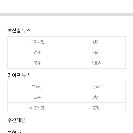
섹션별 뉴스
오피니언
정치
경제
사회
국제
스포츠
라이프 뉴스
부동산
문화
교육
건강
이웃사랑
동정
주간매일
고향사랑