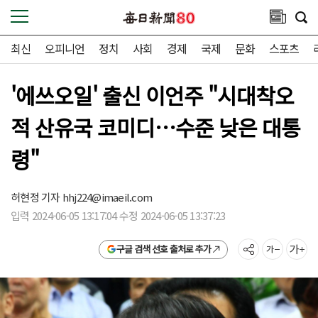
최신
오피니언
정치
사회
경제
국제
문화
스포츠
'에쓰오일' 출신 이언주 "시대착오
적 산유국 코미디…수준 낮은 대통
령"
허현정 기자
hhj224@imaeil.com
입력 2024-06-05 13:17:04 수정 2024-06-05 13:37:23
구글 검색 선호 출처로 추가