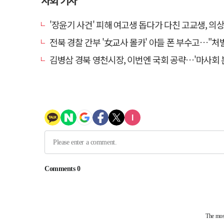
사회 기사
'장윤기 사건' 피해 여고생 돕다가 다친 고교생, 의
전북 경찰 간부 '女교사 몰카' 아들 폰 부수고…"처벌 못하는 사안" 내부
김병삼 경북 영천시장, 이번엔 국회 공략…'마사회 본사 이전·광역교통망 확충