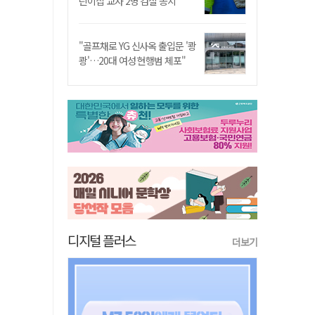
린이집 교사 2명 검찰 송치
"골프채로 YG 신사옥 출입문 '쾅
쾅'…20대 여성 현행범 체포"
디지털 플러스
더보기