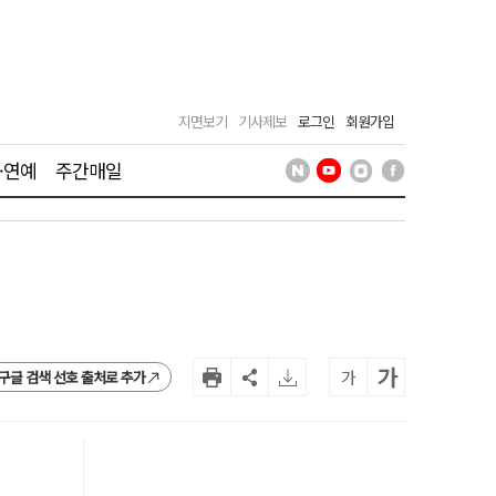
지면보기
기사제보
로그인
회원가입
·연예
주간매일
가
가
구글 검색 선호 출처로 추가