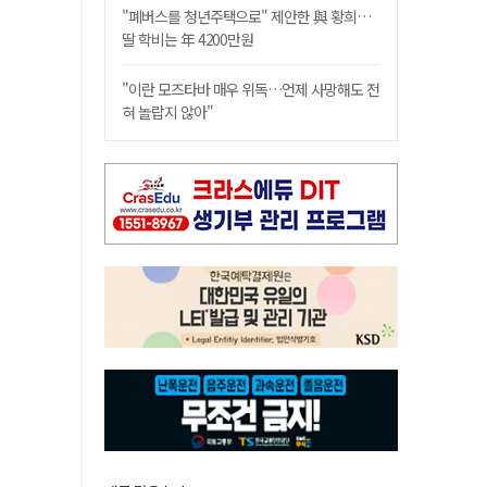
"폐버스를 청년주택으로" 제안한 與 황희…
딸 학비는 年 4200만원
"이란 모즈타바 매우 위독…언제 사망해도 전
혀 놀랍지 않아"