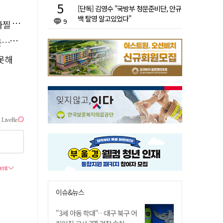
[단독] 김영수 "국방부 청문준비단, 안규
백 탈영 알고있었다"
9
사고'
검거
 못해
이슈&뉴스
"3세 아동 학대"…대구 북구 어