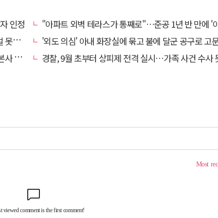
상자 인정
"아파트 외벽 테라스가 통째로"…준공 1년 반 만에 '아찔 
망에 글
'외도 의심' 아내 화장실에 묶고 불에 달군 공구로 고문…남편 
' 요청
경찰, 9월 초부터 상피제 전격 실시…가족 사건 수사