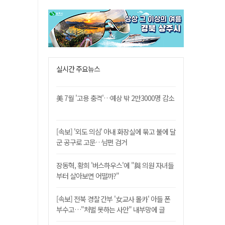
실시간 주요뉴스
美 7월 '고용 충격'…예상 밖 2만3000명 감소
[속보] '외도 의심' 아내 화장실에 묶고 불에 달
군 공구로 고문…남편 검거
장동혁, 황희 '버스하우스'에 "與 의원 자녀들
부터 살아보면 어떨까?"
[속보] 전북 경찰 간부 '女교사 몰카' 아들 폰
부수고…"처벌 못하는 사안" 내부망에 글