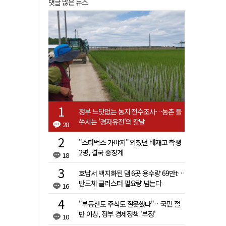
댓글 많은 뉴스
정부 느닷없는 농지 전수조사…농촌 들
쑤시는 '경자유전'의 칼날
28
"스타벅스 가야지" 외쳤던 배재고 학생
2명, 결국 중징계
18
호남서 백지화된 댐 6곳 용수량 69만t…
반도체 클러스터 필요량 넘는다
16
"부동산도 주식도 잘못했다"…국민 절
반 이상, 정부 경제정책 '부정'
10