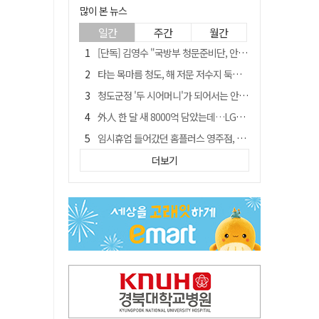
많이 본 뉴스
일간
주간
월간
[단독] 김영수 "국방부 청문준비단, 안규백 탈영 알고있었다"
타는 목마름 청도, 해 저문 저수지 둑에 군수가 서 있었다
청도군정 '두 시어머니'가 되어서는 안된다
外人 한 달 새 8000억 담았는데…LG이노텍 목표주가는 왜 엇갈릴까
임시휴업 들어갔던 홈플러스 영주점, 7일 영업 재개…지하 1층만 운영
"폐기 버스 개조해 청년주택" 與 황희…'딸 학비는 年 4200만원'
더보기
신세계사이먼, 대구 아울렛 토지매매 계약 체결… 사업 본궤도
SK하이닉스, 주당 375원 분기 배당 공시…"3분기 중 주주환원 방안 확정"
이의준 전 경북도 새마을봉사과장, 제28대 울릉군 부군수 취임
"상법개정해도 주주가 '봉'"…하이닉스 솔리다임 상장설에 술렁[개미와글와글]