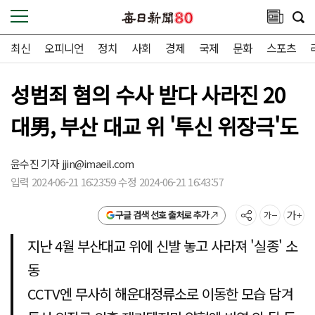
최신
오피니언
정치
사회
경제
국제
문화
스포츠
성범죄 혐의 수사 받다 사라진 20
대男, 부산 대교 위 '투신 위장극'도
윤수진 기자
jjin@imaeil.com
입력 2024-06-21 16:23:59 수정 2024-06-21 16:43:57
구글 검색 선호 출처로 추가
지난 4월 부산대교 위에 신발 놓고 사라져 '실종' 소
동
CCTV엔 무사히 해운대정류소로 이동한 모습 담겨