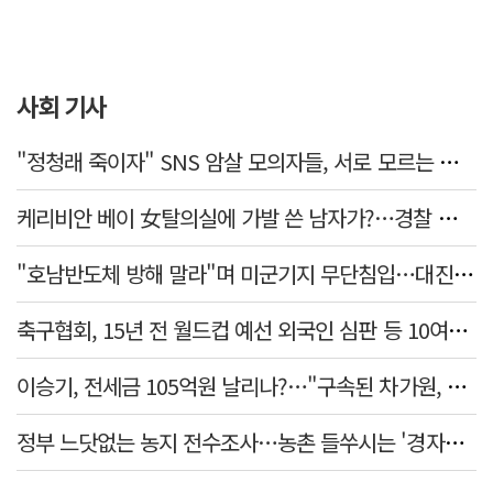
사회 기사
"정청래 죽이자" SNS 암살 모의자들, 서로 모르는 사이였다…檢송치
케리비안 베이 女탈의실에 가발 쓴 남자가?…경찰 추적 중
"호남반도체 방해 말라"며 미군기지 무단침입…대진연 회원 3명 '구속'
축구협회, 15년 전 월드컵 예선 외국인 심판 등 10여명에 '성 접대'
이승기, 전세금 105억원 날리나?…"구속된 차가원, 형사 범죄 영역"
정부 느닷없는 농지 전수조사…농촌 들쑤시는 '경자유전'의 칼날