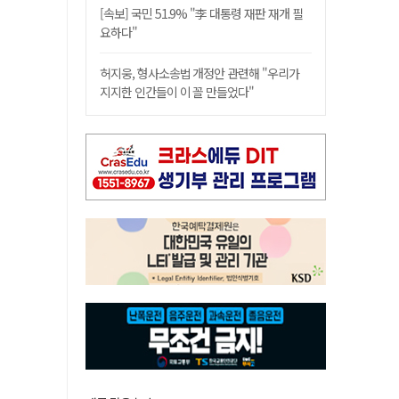
[속보] 국민 51.9% "李 대통령 재판 재개 필
요하다"
허지웅, 형사소송법 개정안 관련해 "우리가
지지한 인간들이 이 꼴 만들었다"