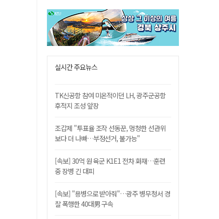
실시간 주요뉴스
TK신공항 참여 미온적이던 LH, 광주군공항
후적지 조성 앞장
조갑제 "투표율 조작 선동꾼, 멍청한 선관위
보다 더 나빠…부정선거, 불가능"
[속보] 30억 원 육군 K1E1 전차 화재…훈련
중 장병 긴 대피
[속보] "용병으로 받아줘"…광주 병무청서 경
찰 폭행한 40대男 구속