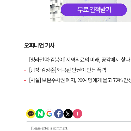
오피니언 기사
[청라언덕-김봄이] 지역의료의 미래, 공감에서 찾다
[광장-김성준] 왜곡된 인권이 만든 폭력
[사설] 보완수사권 폐지, 20여 명에게 묻고 72% 찬성했다고 밀