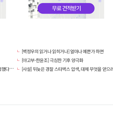
[백정우의 읽거나 읽히거나] 얼마나 예쁜가 하면
[야고부-한윤조] 극심한 기후 양극화
어붙였다니
[사설] 뒤늦은 경찰 스타벅스 압색, 대체 무엇을 얻으려는 