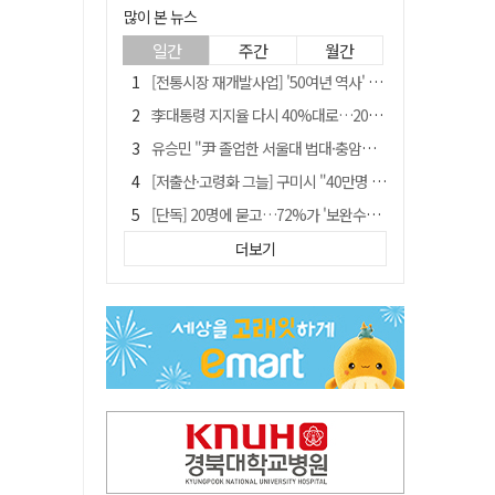
많이 본 뉴스
일간
주간
월간
[전통시장 재개발사업] '50여년 역사' 수성시장 자리에 25층 주상복합 들어선다
李대통령 지지율 다시 40%대로…20대는 18.8%p 급락
유승민 "尹 졸업한 서울대 법대·충암고도 없애야"…李 육사 통합 직격
[저출산·고령화 그늘] 구미시 "40만명 사수" 고령군 "3만명대 회복"
[단독] 20명에 묻고…72%가 '보완수사권 폐지'?
[전통시장 재개발사업] 신천시장 재개발, 준공 후에도 소송전
더보기
李대통령 "육사 출신이 또 쿠데타 할 수도"…육사 총동창회 "정치적 보복"
"김용민, 흑백논리로 세상 보는 듯" 검찰 내부서 지탄
[인사]경상북도
포항에 6천억원 규모 AI 데이터센터 들어선다