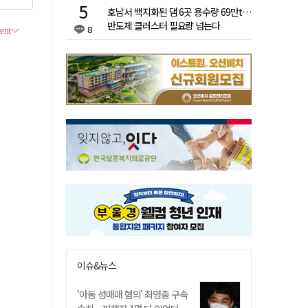
호남서 백지화된 댐 6곳 용수량 69만t…
반도체 클러스터 필요량 넘는다
8
이슈&뉴스
'아동 성매매 혐의' 최영중 구속