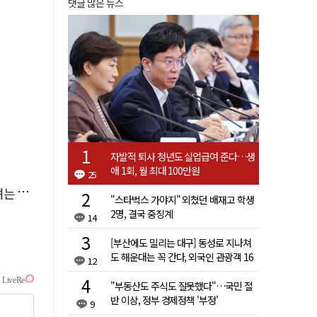
댓글 많은 뉴스
자발적 퇴사 청년도 실업급여 준다…생
애 1회, 월 최대 100만원
25
것인가
"스타벅스 가야지" 외쳤던 배재고 학생
2명, 결국 중징계
14
[부산에도 밀리는 대구] 동성로 지나쳐
도 해운대는 꼭 간다, 외국인 관광객 16
12
배 차이
"부동산도 주식도 잘못했다"…국민 절
반 이상, 정부 경제정책 '부정'
9