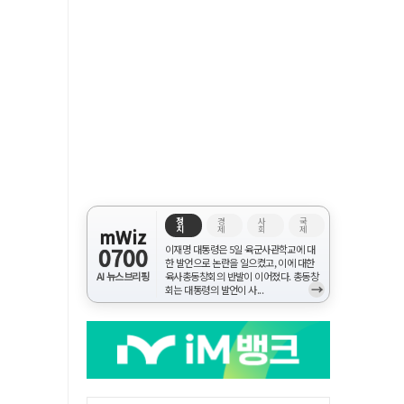
정
경
사
국
치
제
회
제
mWiz
0700
이재명 대통령은 5일 육군사관학교에 대
한 발언으로 논란을 일으켰고, 이에 대한
AI 뉴스브리핑
육사총동창회의 반발이 이어졌다. 총동창
→
회는 대통령의 발언이 사...