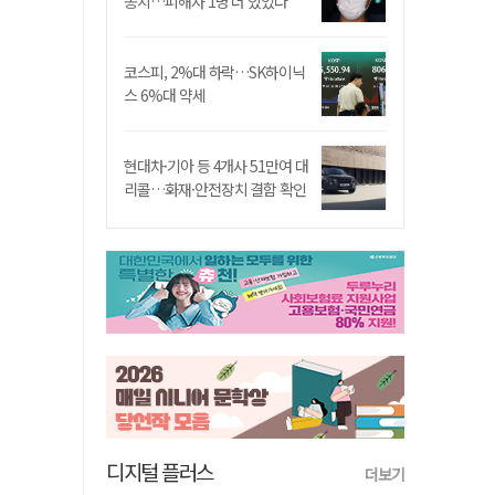
송치…피해자 1명 더 있었다
코스피, 2%대 하락…SK하이닉
스 6%대 약세
현대차·기아 등 4개사 51만여 대
리콜…화재·안전장치 결함 확인
디지털 플러스
더보기