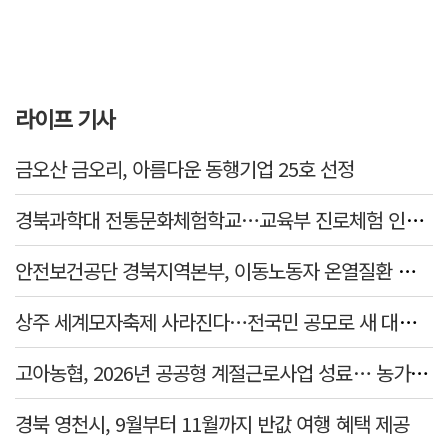
라이프 기사
금오산 금오리, 아름다운 동행기업 25호 선정
경북과학대 전통문화체험학교…교육부 진로체험 인증기관 선정
안전보건공단 경북지역본부, 이동노동자 온열질환 예방 캠페인
상주 세계모자축제 사라진다…전국민 공모로 새 대표축제 발굴 나서
고아농협, 2026년 공공형 계절근로사업 성료… 농가 일손 부족 해소 '효자'
경북 영천시, 9월부터 11월까지 반값 여행 혜택 제공