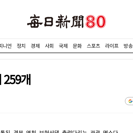
피니언
정치
경제
사회
국제
문화
스포츠
라이프
방송
 259개
 개통된 경북 영천 보현산댐 출렁다리는 관광 명소다.