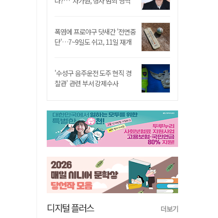
나?…"차가원, 형사 범죄 영역"
폭염에 프로야구 닷새간 '전면중
단'…7~9일도 쉬고, 11일 재개
'수성구 음주운전 도주 현직 경
찰관' 관련 부서 강제수사
디지털 플러스
더보기