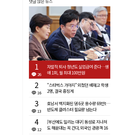
댓글 많은 뉴스
자발적 퇴사 청년도 실업급여 준다…생
애 1회, 월 최대 100만원
26
"스타벅스 가야지" 외쳤던 배재고 학생
2명, 결국 중징계
16
호남서 백지화된 댐 6곳 용수량 69만t…
반도체 클러스터 필요량 넘는다
13
[부산에도 밀리는 대구] 동성로 지나쳐
도 해운대는 꼭 간다, 외국인 관광객 16
12
배 차이