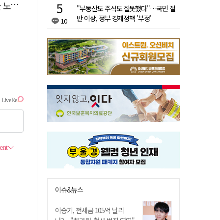
린다
"부동산도 주식도 잘못했다"…국민 절
반 이상, 정부 경제정책 '부정'
10
이슈&뉴스
이승기, 전세금 105억 날리