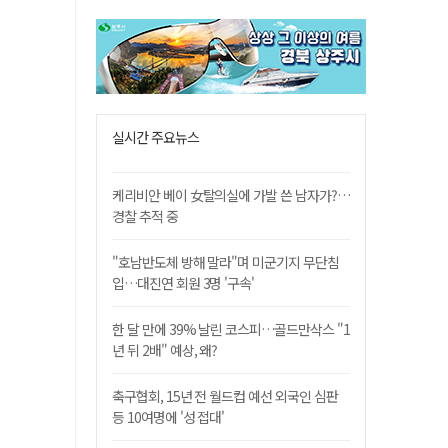
실시간 주요뉴스
케리비안 베이 女탈의실에 가발 쓴 남자가?…
경찰 추적 중
"호남반도체 방해 말라"며 미군기지 무단침
입…대진연 회원 3명 '구속'
한 달 만에 39% 날린 코스피…골드만삭스 "1
년 뒤 2배" 예상, 왜?
축구협회, 15년 전 월드컵 예선 외국인 심판
등 10여명에 '성 접대'