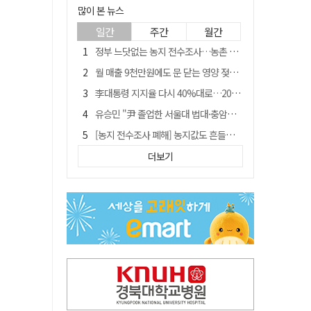
많이 본 뉴스
일간
주간
월간
정부 느닷없는 농지 전수조사…농촌 들쑤시는 '경자유전'의 칼날
월 매출 9천만원에도 문 닫는 영양 젖소농장… "일할 사람이 없어"
李대통령 지지율 다시 40%대로…20대는 18.8%p 급락
유승민 "尹 졸업한 서울대 법대·충암고도 없애야"…李 육사 통합 직격
[농지 전수조사 폐해] 농지값도 흔들리나…"도지 막히면 헐값 매물 나올 수도"
지역활성화 펀드 9호…포항 AI 데이터센터에 6천억 투입
더보기
국민 51.9% "李 대통령 재판 재개 필요하다"
경북 영천시, 9월부터 11월까지 반값 여행 혜택 제공
[농지 전수조사 폐해] '쌀 받고 논 내 준' 도지농 이제 어쩌나?
아쉬운 태클