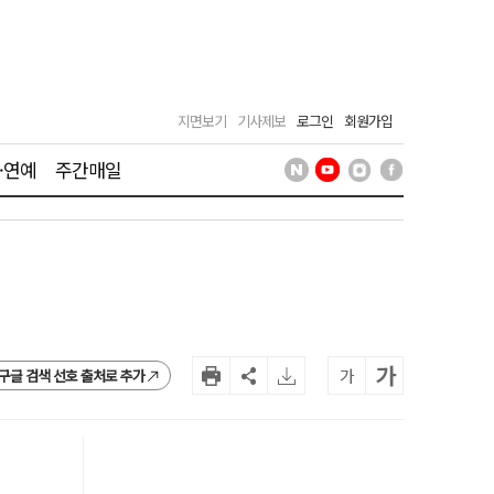
지면보기
기사제보
로그인
회원가입
·연예
주간매일
가
가
구글 검색 선호 출처로 추가