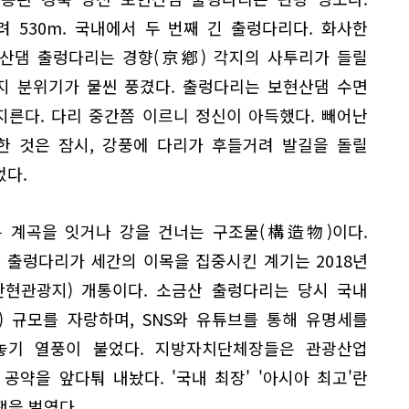
려 530m. 국내에서 두 번째 긴 출렁다리다. 화사한
현산댐 출렁다리는 경향(京鄕) 각지의 사투리가 들릴
지 분위기가 물씬 풍겼다. 출렁다리는 보현산댐 수면
지른다. 다리 중간쯤 이르니 정신이 아득했다. 빼어난
한 것은 잠시, 강풍에 다리가 후들거려 발길을 돌릴
었다.
 계곡을 잇거나 강을 건너는 구조물(構造物)이다.
 출렁다리가 세간의 이목을 집중시킨 계기는 2018년
간현관광지) 개통이다. 소금산 출렁다리는 당시 국내
0m) 규모를 자랑하며, SNS와 유튜브를 통해 유명세를
놓기 열풍이 불었다. 지방자치단체장들은 관광산업
약을 앞다퉈 내놨다. '국내 최장' '아시아 최고'란
쟁을 벌였다.