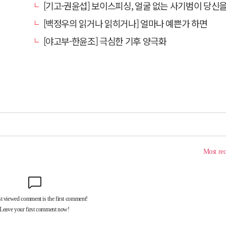
[기고-권윤섭] 보이스피싱, 얼굴 없는 사기범이 당신을 노
[백정우의 읽거나 읽히거나] 얼마나 예쁜가 하면
[야고부-한윤조] 극심한 기후 양극화