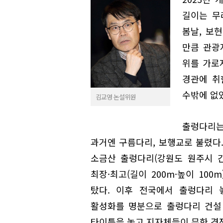
길이는 무
봄날, 보
만큼 관광
위를 가로
경관에 취
수밖에 없
김교영 논설위원
출렁다리는
과거엔 구름다리, 보행교로 불렸다.
소금산 출렁다리(강원도 원주시 
최장·최고(길이 200m·높이 10
탔다. 이후 전국에서 출렁다리 
활성화를 명분으로 출렁다리 건설 공
타이틀을 놓고 지자체들이 무한 경