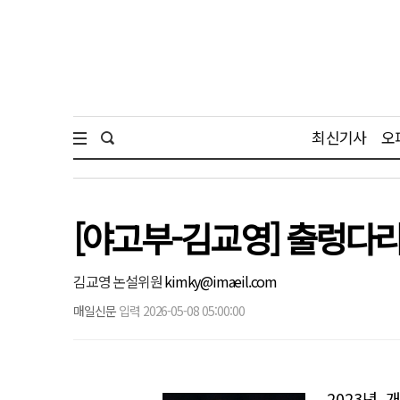
최신기사
오
[야고부-김교영] 출렁다리
김교영 논설위원
kimky@imaeil.com
매일신문
입력 2026-05-08 05:00:00
2023년